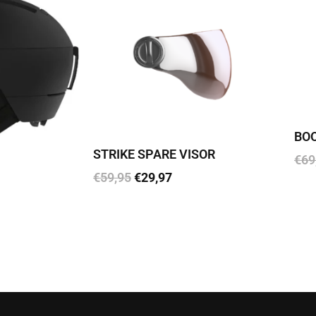
BOO
STRIKE SPARE VISOR
€
69
€
59,95
€
29,97
Lisa
Lisa korvi