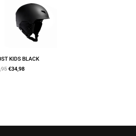
ST KIDS BLACK
,95
€
34,98
 korvi