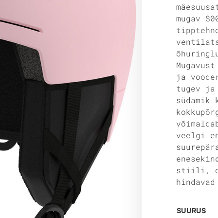
mäesuusa
mugav S0
tipptehn
ventilat
õhuringl
Mugavust
ja voode
tugev ja
südamik 
kokkupõr
võimalda
veelgi e
suurepär
enesekin
stiili, 
hindavad
SUURUS