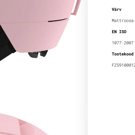
Värv
Mattroosa
EN ISO
1077:2007
Tootekood
FZS910001