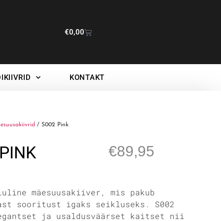
€
0,00
IKIIVRID
KONTAKT
esuusakiivrid
/ S002 Pink
 PINK
€
89,95
luline mäesuusakiiver, mis pakub
ast sooritust igaks seikluseks. S002
egantset ja usaldusväärset kaitset nii