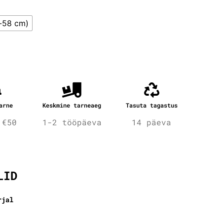
-58 cm)
arne
Keskmine tarneaeg
Tasuta tagastus
 €50
1-2 tööpäeva
14 päeva
fo
LID
rjal