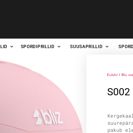
LID
SPORDIPRILLID
SUUSAPRILLID
SPORD
Esileht
/
Bliz mä
S002
Kergekaa
suurepär
pakub el