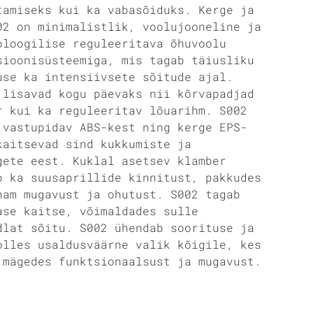
tamiseks kui ka vabasõiduks. Kerge ja
02 on minimalistlik, voolujooneline ja
oloogilise reguleeritava õhuvoolu
sioonisüsteemiga, mis tagab täiusliku
use ka intensiivsete sõitude ajal.
 lisavad kogu päevaks nii kõrvapadjad
r kui ka reguleeritav lõuarihm. S002
 vastupidav ABS-kest ning kerge EPS-
kaitsevad sind kukkumiste ja
gete eest. Kuklal asetsev klamber
b ka suusaprillide kinnitust, pakkudes
nam mugavust ja ohutust. S002 tagab
ase kaitse, võimaldades sulle
dlat sõitu. S002 ühendab soorituse ja
olles usaldusväärne valik kõigile, kes
 mägedes funktsionaalsust ja mugavust.