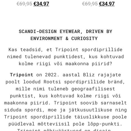
€
69,95
€
34,97
€
69,95
€
34,97
Lisa korvi
Lisa korvi
SCANDI-DESIGN EYEWEAR, DRIVEN BY
ENVIRONMENT & CURIOSITY
Kas teadsid, et Tripoint spordiprillide
nimed tulenevad
punktidest, kus kohtuvad
kolme riigi või maakonna piirid?
Tripoint
on 2022. aastal Bliz rajajate
poolt loodud Rootsi spordiprillide bränd,
mille nimi tuleneb geograafilisest
punktist, kus kohtuvad kolme riigi või
maakonna piirid. Tripoint soovib sarnaselt
siduda spordi, moe ja jätkusuutlikuse ning
Tripoint spordiprillide täiuslikkuse poole
püüdleval mõtteviisil pole lõpp-punkti.
Tripoint põhiväärtused on disain,