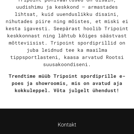
uudishimu ja keskkond — armastades
lihtsat, kuid uuenduslikku disaini,
nihutades piire ning mõistes, et miski ei
kesta igavesti. Seepärast hoolib Tripoint
keskkonnast ning lähtub kõiges säästvast
mõtteviisist.
Tripoint spordiprillid on
juba leidnud tee ka maailma
tippsportlasteni, kaasa arvatud Rootsi
suusakoondiseni.
Trendtime müüb Tripoint spordiprille e-
poes ja showroomis, mis on avatud aja
kokkuleppel. Võta julgelt ühendust!
Kontakt