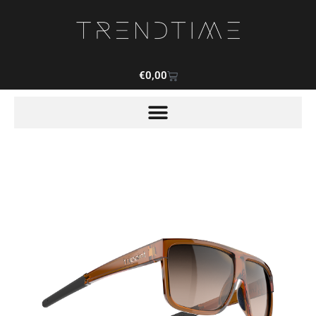
€
0,00