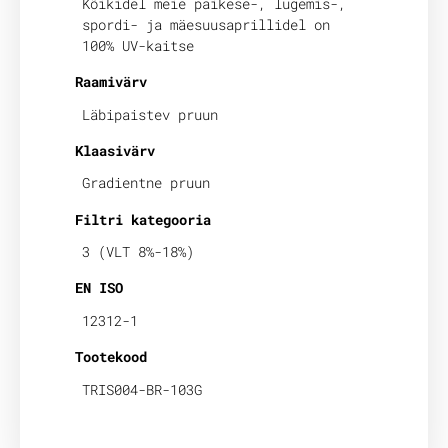
Kõikidel meie päikese-, lugemis-,
spordi- ja mäesuusaprillidel on
100% UV-kaitse
Raamivärv
Läbipaistev pruun
Klaasivärv
Gradientne pruun
Filtri kategooria
3 (VLT 8%-18%)
EN ISO
12312-1
Tootekood
TRIS004-BR-103G