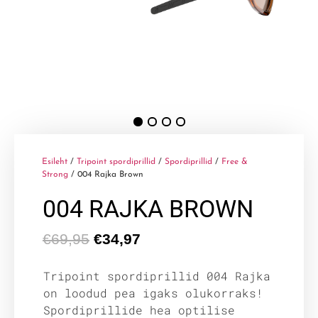
Esileht
/
Tripoint spordiprillid
/
Spordiprillid
/
Free &
Strong
/ 004 Rajka Brown
004 RAJKA BROWN
€
69,95
€
34,97
Tripoint spordiprillid 004 Rajka
on loodud pea igaks olukorraks!
Spordiprillide hea optilise