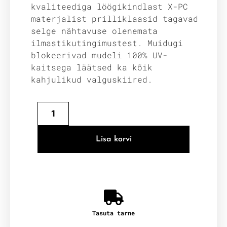
kvaliteediga löögikindlast X-PC
materjalist prilliklaasid tagavad
selge nähtavuse olenemata
ilmastikutingimustest. Muidugi
blokeerivad mudeli 100% UV-
kaitsega läätsed ka kõik
kahjulikud valguskiired.
Lisa korvi
Tasuta tarne