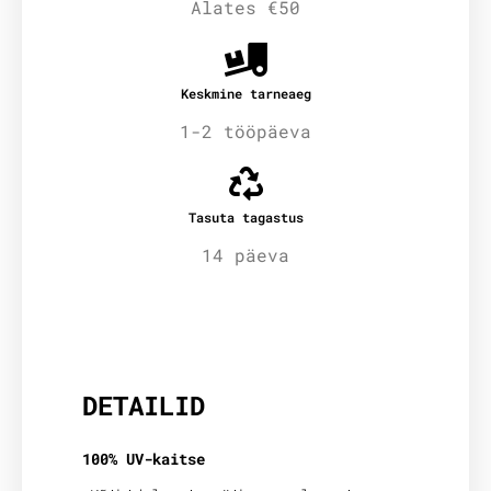
Alates €50
Keskmine tarneaeg
1-2 tööpäeva
Tasuta tagastus
14 päeva
Lisainfo
DETAILID
100% UV-kaitse