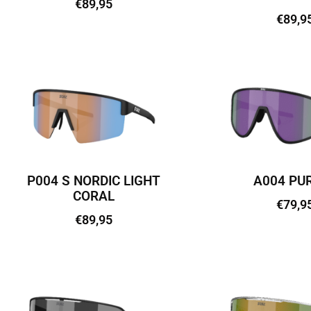
€
89,95
€
89,9
Lisa korvi
Lisa kor
P004 S NORDIC LIGHT
A004 PU
CORAL
€
79,9
€
89,95
Lisa kor
Lisa korvi