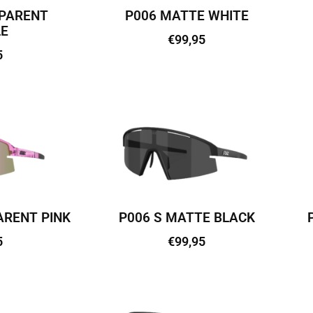
PARENT
P006 MATTE WHITE
E
€
99,95
5
Lisa korvi
vi
ARENT PINK
P006 S MATTE BLACK
5
€
99,95
vi
Lisa korvi