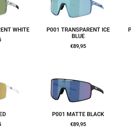
ENT WHITE
P001 TRANSPARENT ICE
BLUE
5
€
89,95
vi
Lisa korvi
ED
P001 MATTE BLACK
5
€
89,95