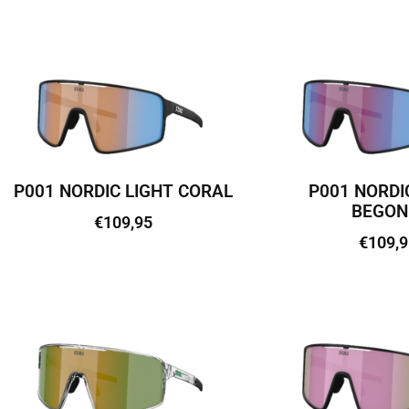
Lisa korvi
Lisa kor
P001 NORDIC LIGHT CORAL
P001 NORDI
BEGON
€
109,95
€
109,9
Lisa korvi
Lisa kor