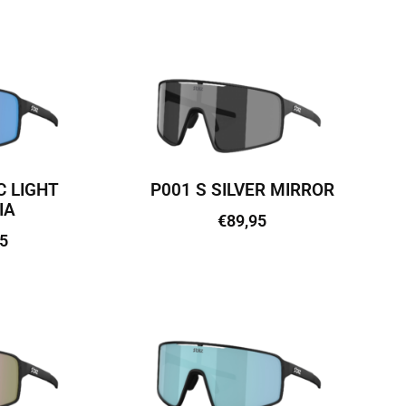
vi
Lisa korvi
C LIGHT
P001 S SILVER MIRROR
IA
€
89,95
5
Lisa korvi
vi