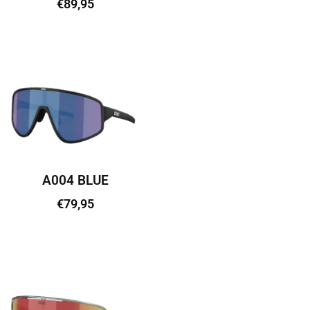
€
89,95
Lisa korvi
A004 BLUE
€
79,95
Lisa korvi