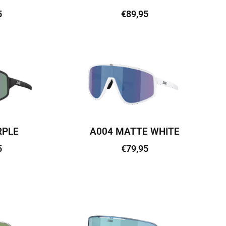
5
€
89,95
vi
Lisa korvi
RPLE
A004 MATTE WHITE
5
€
79,95
vi
Lisa korvi