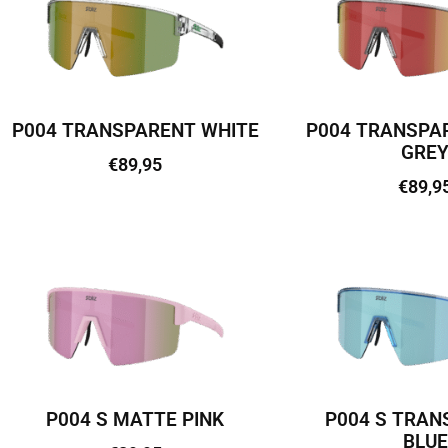
P004 TRANSPARENT WHITE
P004 TRANSPA
GRE
€
89,95
€
89,9
Lisa korvi
Lisa kor
P004 S MATTE PINK
P004 S TRAN
BLUE