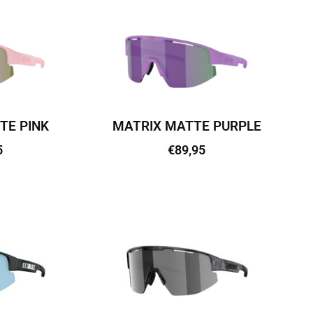
TE PINK
MATRIX MATTE PURPLE
5
€
89,95
vi
Lisa korvi