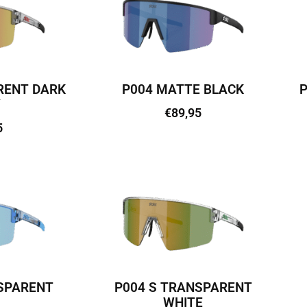
RENT DARK
P004 MATTE BLACK
P
Y
€
89,95
5
Lisa korvi
vi
SPARENT
P004 S TRANSPARENT
WHITE