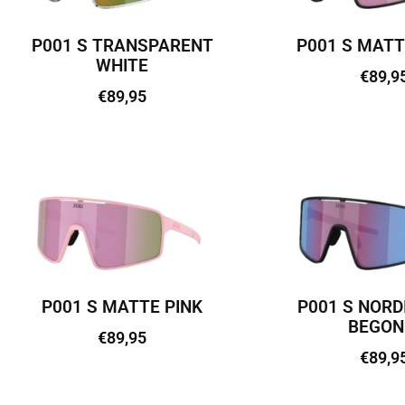
P001 S TRANSPARENT
P001 S MATT
WHITE
€
89,9
€
89,95
Lisa kor
Lisa korvi
P001 S MATTE PINK
P001 S NORD
BEGON
€
89,95
€
89,9
Lisa korvi
Lisa kor