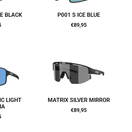
E BLACK
P001 S ICE BLUE
5
€
89,95
vi
Lisa korvi
IC LIGHT
MATRIX SILVER MIRROR
IA
€
89,95
5
Lisa korvi
vi