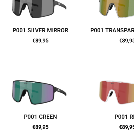
P001 SILVER MIRROR
P001 TRANSPAR
€
89,95
€
89,9
Lisa korvi
Lisa kor
P001 GREEN
P001 R
€
89,95
€
89,9