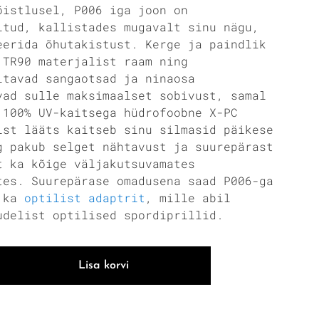
õistlusel, P006 iga joon on
itud, kallistades mugavalt sinu nägu,
eerida õhutakistust. Kerge ja paindlik
 TR90 materjalist raam ning
itavad sangaotsad ja ninaosa
vad sulle maksimaalset sobivust, samal
 100% UV-kaitsega hüdrofoobne X-PC
ist lääts kaitseb sinu silmasid päikese
g pakub selget nähtavust ja suurepärast
t ka kõige väljakutsuvamates
tes. Suurepärase omadusena saad P006-ga
a ka
optilist adaptrit
, mille abil
udelist optilised spordiprillid.
Lisa korvi