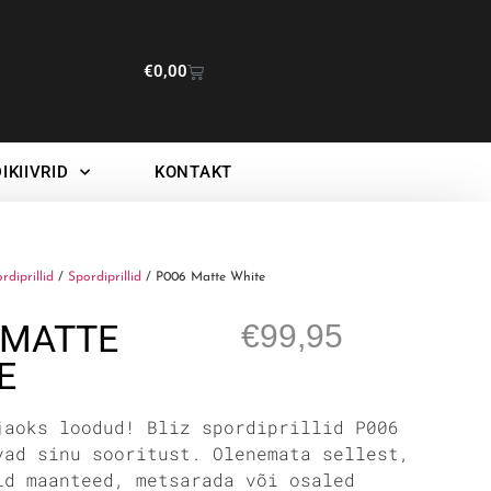
€
0,00
IKIIVRID
KONTAKT
ordiprillid
/
Spordiprillid
/ P006 Matte White
 MATTE
€
99,95
E
jaoks loodud! Bliz spordiprillid P006
vad sinu sooritust. Olenemata sellest,
id maanteed, metsarada või osaled