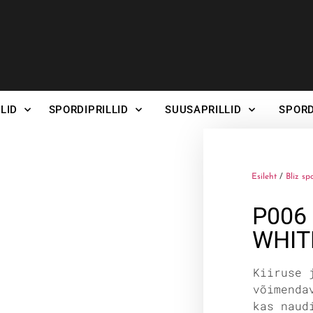
LID
SPORDIPRILLID
SUUSAPRILLID
SPORD
Esileht
/
Bliz sp
P006
WHIT
Kiiruse 
võimenda
kas naud