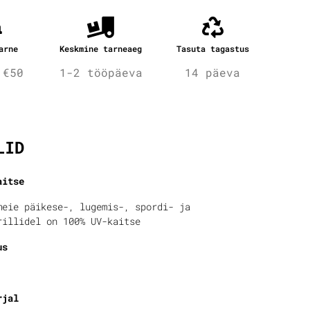
arne
Keskmine tarneaeg
Tasuta tagastus
 €50
1-2 tööpäeva
14 päeva
fo
LID
aitse
meie päikese-, lugemis-, spordi- ja
rillidel on 100% UV-kaitse
us
rjal