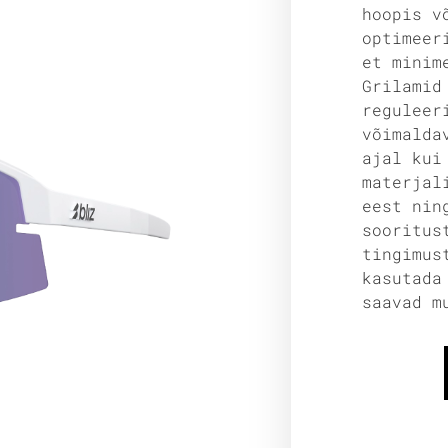
hoopis v
optimeer
et minim
Grilamid
reguleer
võimalda
ajal kui
materjal
eest nin
sooritus
tingimus
kasutad
saavad m