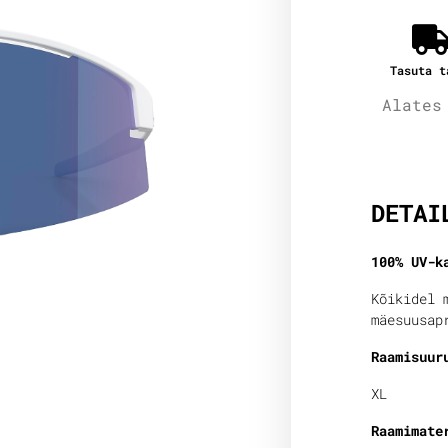
Tasuta t
Alates
Lisain
DETAI
100% UV-k
Kõikidel 
mäesuusap
Raamisuur
XL
Raamimate