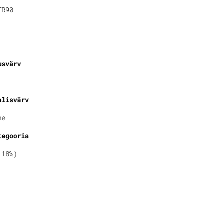
TR90
usvärv
alisvärv
ne
tegooria
-18%)