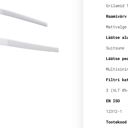
Grilamid 
Raamivärv
Mattvalge
Läätse al
Suitsune
Läätse pe
Multisini
Filtri ka
3 (VLT 8%
EN ISO
12312-1
Tootekood