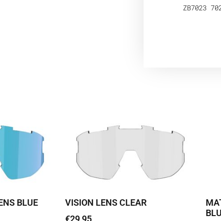
ZB7023 70
ENS BLUE
VISION LENS CLEAR
MAT
BL
€
29,95