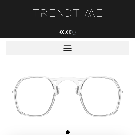
€
0,00