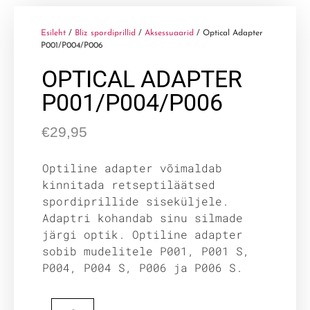
Esileht
/
Bliz spordiprillid
/
Aksessuaarid
/ Optical Adapter
P001/P004/P006
OPTICAL ADAPTER
P001/P004/P006
€
29,95
Optiline adapter võimaldab
kinnitada retseptiläätsed
spordiprillide siseküljele.
Adaptri kohandab sinu silmade
järgi optik. Optiline adapter
sobib mudelitele P001, P001 S,
P004, P004 S, P006 ja P006 S.