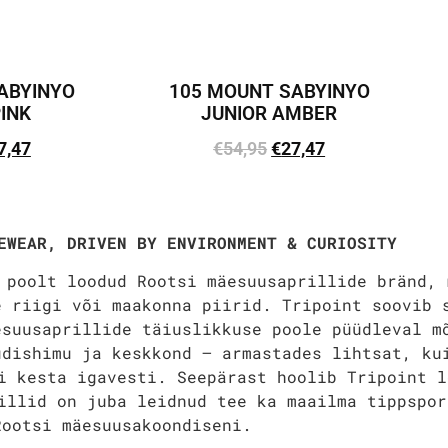
ABYINYO
105 MOUNT SABYINYO
PINK
JUNIOR AMBER
7,47
€
54,95
€
27,47
vi
Lisa korvi
EWEAR, DRIVEN BY ENVIRONMENT & CURIOSITY
 poolt loodud Rootsi mäesuusaprillide bränd, 
e riigi või maakonna piirid. Tripoint soovib 
esuusaprillide täiuslikkuse poole püüdleval m
udishimu ja keskkond — armastades lihtsat, ku
i kesta igavesti. Seepärast hoolib Tripoint l
illid on juba leidnud tee ka maailma tippspor
Rootsi mäesuusakoondiseni.