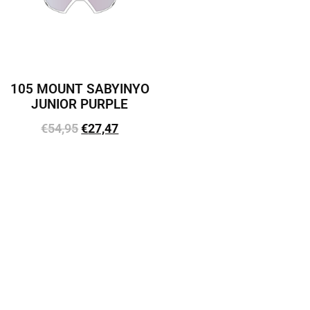
105 MOUNT SABYINYO
JUNIOR PURPLE
€
54,95
€
27,47
Lisa korvi