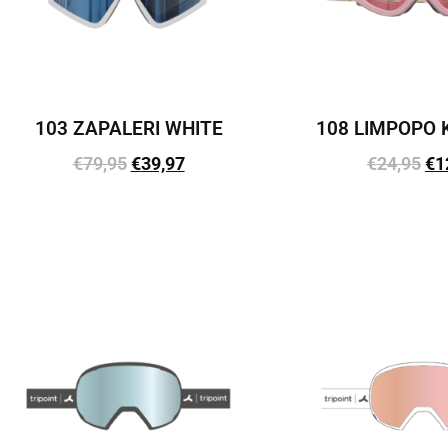
103 ZAPALERI WHITE
108 LIMPOPO 
€
79,95
€
39,97
€
24,95
€
1
Lisa korvi
Lisa kor