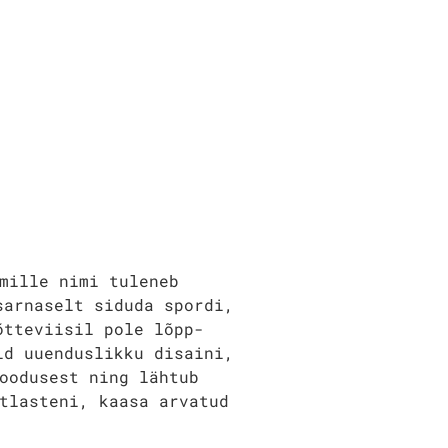
mille nimi tuleneb
sarnaselt siduda spordi,
õtteviisil pole lõpp-
id uuenduslikku disaini,
oodusest ning lähtub
tlasteni, kaasa arvatud