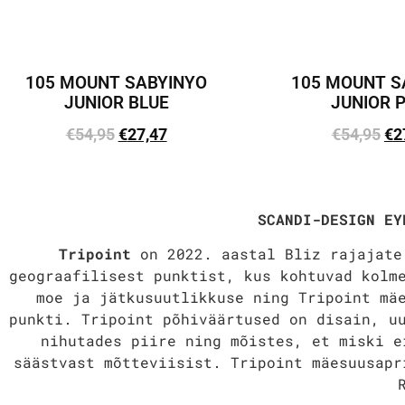
105 MOUNT SABYINYO
105 MOUNT S
JUNIOR BLUE
JUNIOR 
€
54,95
€
27,47
€
54,95
€
2
Lisa korvi
Lisa kor
SCANDI-DESIGN EY
Tripoint
on 2022. aastal Bliz rajajate
geograafilisest punktist, kus kohtuvad kolm
moe ja jätkusuutlikkuse ning Tripoint mä
punkti. Tripoint põhiväärtused on disain, u
nihutades piire ning mõistes, et miski e
säästvast mõtteviisist.
Tripoint mäesuusapr