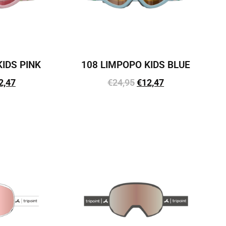
KIDS PINK
108 LIMPOPO KIDS BLUE
2,47
€
24,95
€
12,47
vi
Lisa korvi