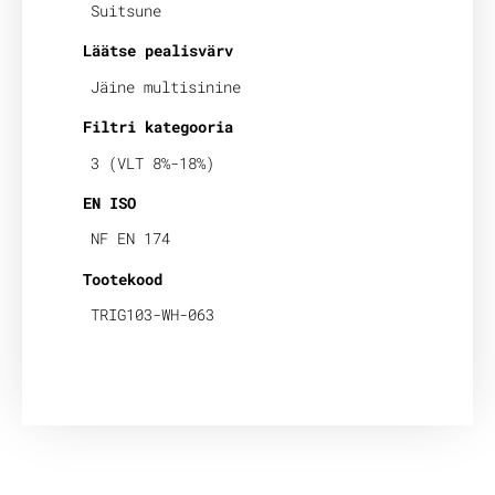
Suitsune
Läätse pealisvärv
Jäine multisinine
Filtri kategooria
3 (VLT 8%-18%)
EN ISO
NF EN 174
Tootekood
TRIG103-WH-063