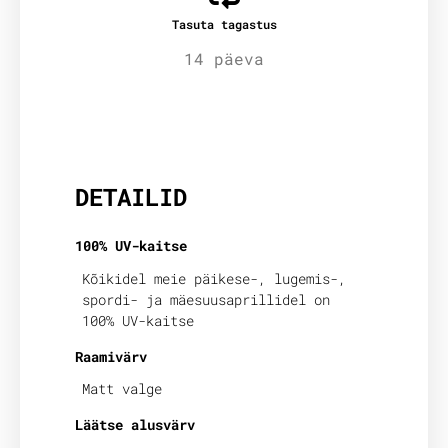
Tasuta tagastus
14 päeva
Lisainfo
DETAILID
100% UV-kaitse
Kõikidel meie päikese-, lugemis-,
spordi- ja mäesuusaprillidel on
100% UV-kaitse
Raamivärv
Matt valge
Läätse alusvärv