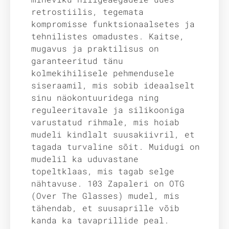
retrostiilis, tegemata
kompromisse funktsionaalsetes ja
tehnilistes omadustes. Kaitse,
mugavus ja praktilisus on
garanteeritud tänu
kolmekihilisele pehmendusele
siseraamil, mis sobib ideaalselt
sinu näokontuuridega ning
reguleeritavale ja silikooniga
varustatud rihmale, mis hoiab
mudeli kindlalt suusakiivril, et
tagada turvaline sõit. Muidugi on
mudelil ka uduvastane
topeltklaas, mis tagab selge
nähtavuse. 103 Zapaleri on OTG
(Over The Glasses) mudel, mis
tähendab, et suusaprille võib
kanda ka tavaprillide peal.