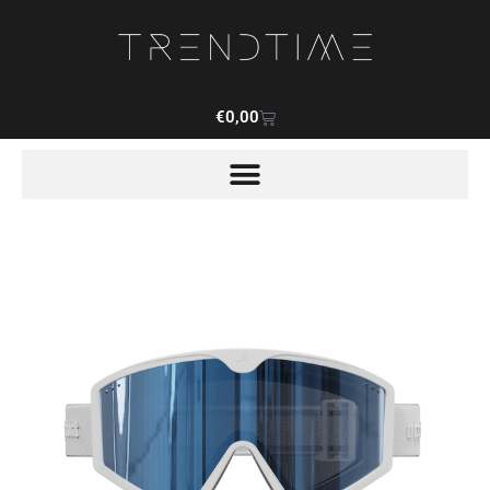
€
0,00