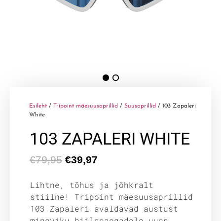
Esileht
/
Tripoint mäesuusaprillid
/
Suusaprillid
/ 103 Zapaleri
White
103 ZAPALERI WHITE
€
79,95
€
39,97
Lihtne, tõhus ja jõhkralt
stiilne! Tripoint mäesuusaprillid
103 Zapaleri avaldavad austust
mineviku hiilgeaegadele uues