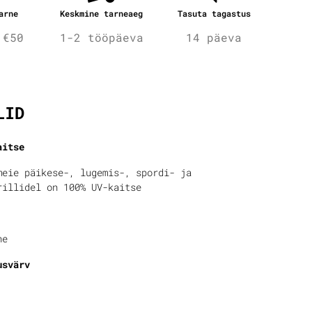
arne
Keskmine tarneaeg
Tasuta tagastus
 €50
1-2 tööpäeva
14 päeva
fo
LID
aitse
meie päikese-, lugemis-, spordi- ja
rillidel on 100% UV-kaitse
ne
usvärv