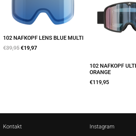
102 NAFKOPF LENS BLUE MULTI
€
39,95
€
19,97
Lisa korvi
102 NAFKOPF UL
ORANGE
€
119,95
Loe edasi
Kontakt
Instagram