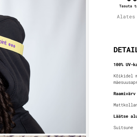
Tasuta t
Alates
Lisain
DETAI
100% UV-k
Kõikidel 
mäesuusap
Raamivärv
Mattkolla
Läätse al
Suitsune