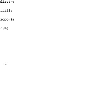
alisvärv
tililla
tegooria
-18%)
L-123