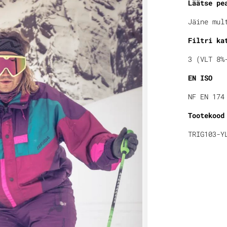
Läätse pe
Jäine mul
Filtri ka
3 (VLT 8%
EN ISO
NF EN 174
Tootekood
TRIG103-Y