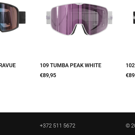
TRAVUE
109 TUMBA PEAK WHITE
102
€
89,95
€
89
Loe edasi
Loe
+372 511 5672
© 2