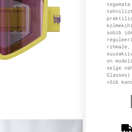
tegemata
tehnilis
praktili
kolmekih
sobib id
reguleer
rihmale,
suusakii
on mudel
selge nä
Glasses)
võib kan