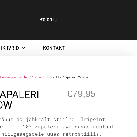
€
0,00
IKIIVRID
KONTAKT
t mäesuusaprillid
/
Suusaprillid
/ 103 Zapaleri Yellow
ZAPALERI
€
79,95
OW
tõhus ja jõhkralt stiilne! Tripoint
prillid 103 Zapaleri avaldavad austust
 hiilgeaegadele uues retrostiilis,