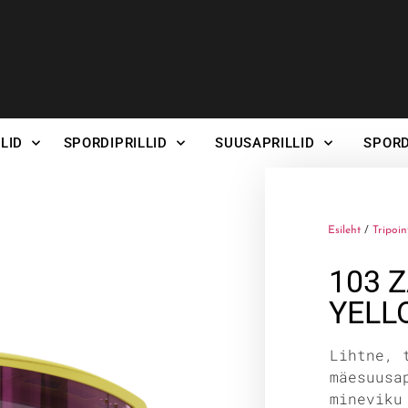
LID
SPORDIPRILLID
SUUSAPRILLID
SPORD
Esileht
/
Tripoin
103 
YELL
Lihtne, 
mäesuusa
mineviku