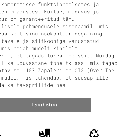
 kompromisse funktsionaalsetes ja
tes omadustes. Kaitse, mugavus ja
sus on garanteeritud tänu
ilisele pehmendusele siseraamil, mis
eaalselt sinu näokontuuridega ning
itavale ja silikooniga varustatud
 mis hoiab mudeli kindlalt
vril, et tagada turvaline sõit. Muidugi
il ka uduvastane topeltklaas, mis tagab
htavuse. 103 Zapaleri on OTG (Over The
 mudel, mis tähendab, et suusaprille
da ka tavaprillide peal.
Laost otsas