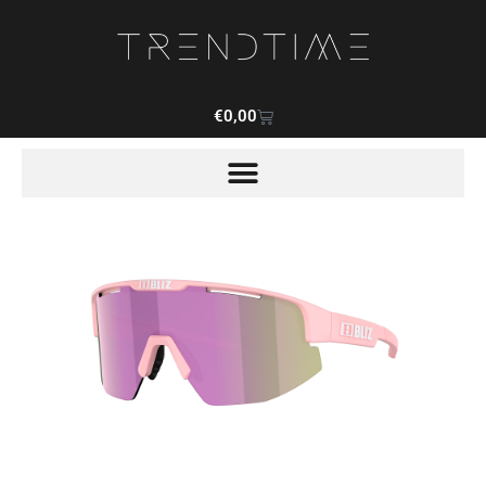
€
0,00