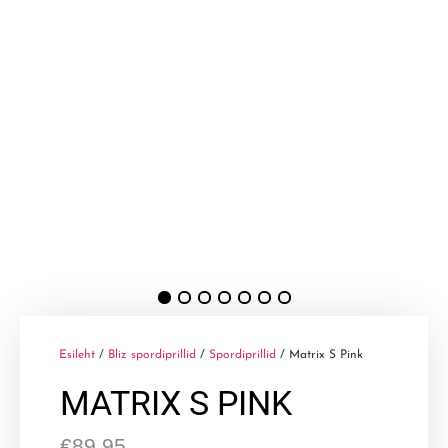
Esileht
/
Bliz spordiprillid
/
Spordiprillid
/ Matrix S Pink
MATRIX S PINK
€
89,95