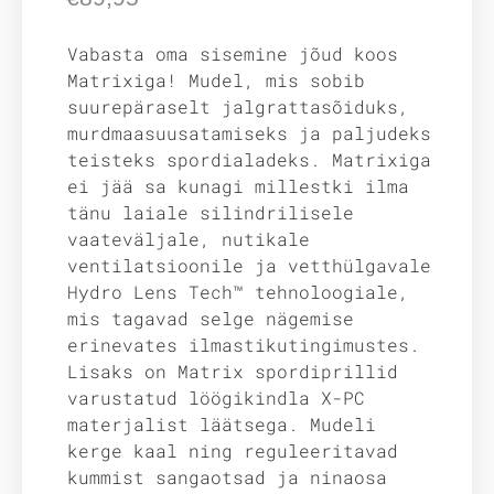
Vabasta oma sisemine jõud koos
Matrixiga! Mudel, mis sobib
suurepäraselt jalgrattasõiduks,
murdmaasuusatamiseks ja paljudeks
teisteks spordialadeks. Matrixiga
ei jää sa kunagi millestki ilma
tänu laiale silindrilisele
vaateväljale, nutikale
ventilatsioonile ja vetthülgavale
Hydro Lens Tech™ tehnoloogiale,
mis tagavad selge nägemise
erinevates ilmastikutingimustes.
Lisaks on Matrix spordiprillid
varustatud löögikindla X-PC
materjalist läätsega. Mudeli
kerge kaal ning reguleeritavad
kummist sangaotsad ja ninaosa