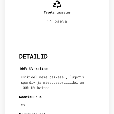
Tasuta tagastus
14 päeva
Lisainfo
DETAILID
100% UV-kaitse
Kõikidel meie päikese-, lugemis-,
spordi- ja mäesuusaprillidel on
100% UV-kaitse
Raamisuurus
XS