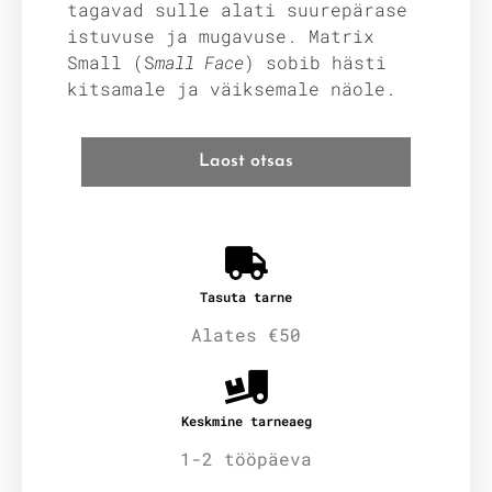
tagavad sulle alati suurepärase
istuvuse ja mugavuse. Matrix
Small (S
mall Face
) sobib hästi
kitsamale ja väiksemale näole.
Laost otsas
Tasuta tarne
Alates €50
Keskmine tarneaeg
1-2 tööpäeva