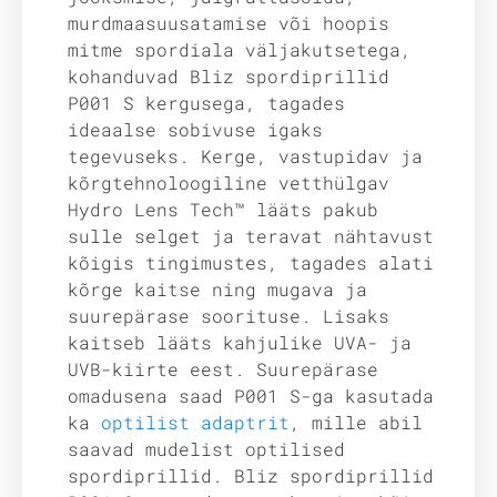
murdmaasuusatamise või hoopis
mitme spordiala väljakutsetega,
kohanduvad Bliz spordiprillid
P001 S kergusega, tagades
ideaalse sobivuse igaks
tegevuseks. Kerge, vastupidav ja
kõrgtehnoloogiline vetthülgav
Hydro Lens Tech™ lääts pakub
sulle selget ja teravat nähtavust
kõigis tingimustes, tagades alati
kõrge kaitse ning mugava ja
suurepärase soorituse. Lisaks
kaitseb lääts kahjulike UVA- ja
UVB-kiirte eest. Suurepärase
omadusena saad P001 S-ga kasutada
ka
optilist adaptrit
, mille abil
saavad mudelist optilised
spordiprillid. Bliz spordiprillid