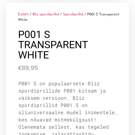
Esileht
/
Bliz spordiprillid
/
Spordiprillid
/ P001 S Transparent
White
P001 S
TRANSPARENT
WHITE
€
89,95
P001 S on populaarsete Bliz
spordiprillide P001 kitsam ja
väiksem versioon. Bliz
spordiprillid P001 S on
üliuniversaalne mudel inimestele,
kes nõuavad mitmekülgsust!
Olenemata sellest, kas tegeled
jooksmise, jalgrattasõidu,