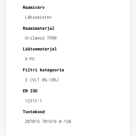
Raamivärv
Läbipaistev
Raamimaterjal
Grilamid TR90
Läätsematerjal
X-PC
Filtri kategooria
3 (VLT 8%-18%)
EN ISO
12312-1
Tootekood
ZB7015 701519 0-138