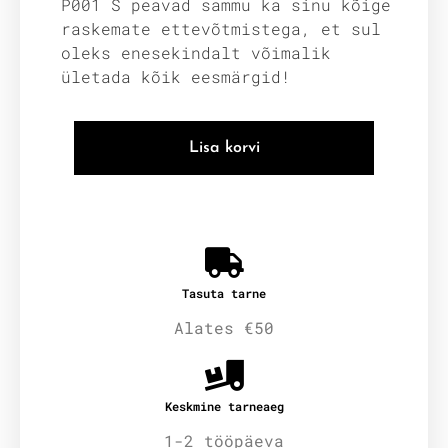
P001 S peavad sammu ka sinu kõige
raskemate ettevõtmistega, et sul
oleks enesekindalt võimalik
ületada kõik eesmärgid!
Lisa korvi
Tasuta tarne
Alates €50
Keskmine tarneaeg
1-2 tööpäeva