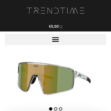
€
0,00