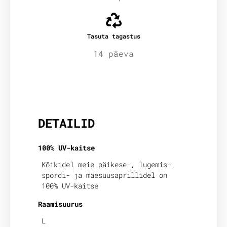
Tasuta tagastus
14 päeva
Lisainfo
DETAILID
100% UV-kaitse
Kõikidel meie päikese-, lugemis-,
spordi- ja mäesuusaprillidel on
100% UV-kaitse
Raamisuurus
L