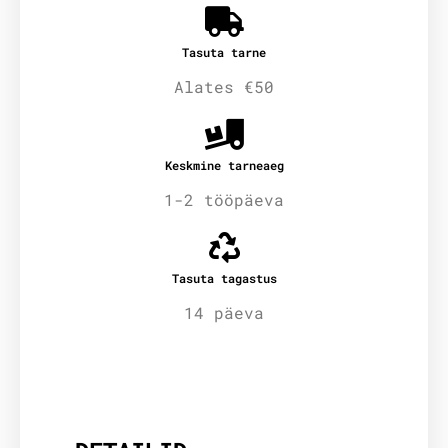
Tasuta tarne
Alates €50
Keskmine tarneaeg
1-2 tööpäeva
Tasuta tagastus
14 päeva
Lisainfo