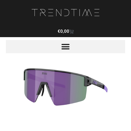
€
0,00