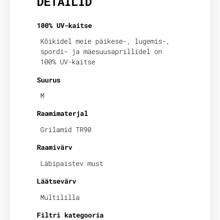
DETAILID
100% UV-kaitse
Kõikidel meie päikese-, lugemis-,
spordi- ja mäesuusaprillidel on
100% UV-kaitse
Suurus
M
Raamimaterjal
Grilamid TR90
Raamivärv
Läbipaistev must
Läätsevärv
Multililla
Filtri kategooria