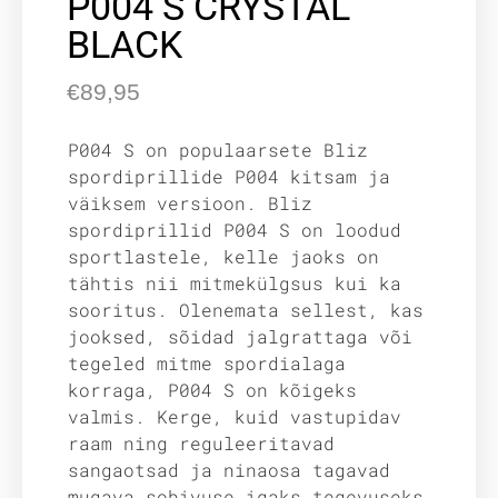
P004 S CRYSTAL
BLACK
€
89,95
P004 S on populaarsete Bliz
spordiprillide P004 kitsam ja
väiksem versioon. Bliz
spordiprillid P004 S on loodud
sportlastele, kelle jaoks on
tähtis nii mitmekülgsus kui ka
sooritus. Olenemata sellest, kas
jooksed, sõidad jalgrattaga või
tegeled mitme spordialaga
korraga, P004 S on kõigeks
valmis. Kerge, kuid vastupidav
raam ning reguleeritavad
sangaotsad ja ninaosa tagavad
mugava sobivuse igaks tegevuseks.