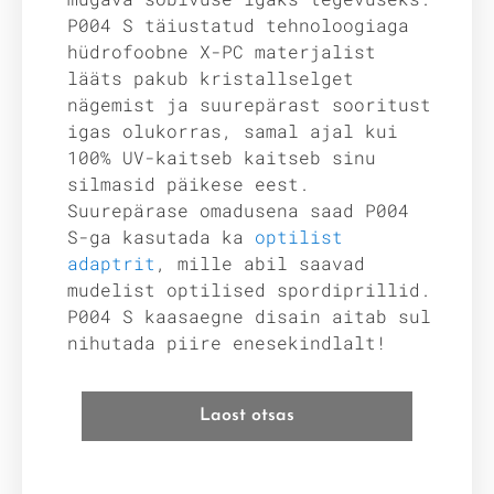
P004 S täiustatud tehnoloogiaga
hüdrofoobne X-PC materjalist
lääts pakub kristallselget
nägemist ja suurepärast sooritust
igas olukorras, samal ajal kui
100% UV-kaitseb kaitseb sinu
silmasid päikese eest.
Suurepärase omadusena saad P004
S-ga kasutada ka
optilist
adaptrit
, mille abil saavad
mudelist optilised spordiprillid.
P004 S kaasaegne disain aitab sul
nihutada piire enesekindlalt!
Laost otsas