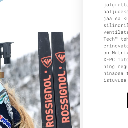
jalgratt
paljudek
jää sa k
silindri
ventilat
Tech™ te
erinevat
on Matri
X-PC mat
ning reg
ninaosa 
istuvuse