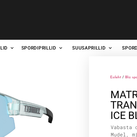
LID
SPORDIPRILLID
SUUSAPRILLID
SPORD
Esileht
/
Bliz sp
MATR
TRAN
ICE B
Vabasta 
Mudel, m