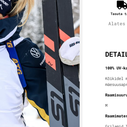
Tasuta t
Alates
Lisain
DETAI
100% UV-k
Kõikidel 
mäesuusap
Raamisuur
M
Raamimate
Grilamid 