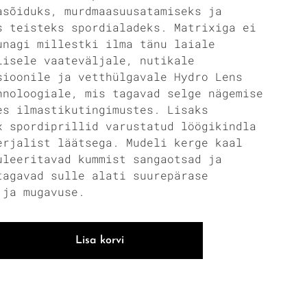
asõiduks, murdmaasuusatamiseks ja
s teisteks spordialadeks. Matrixiga ei
unagi millestki ilma tänu laiale
lisele vaateväljale, nutikale
sioonile ja vetthülgavale Hydro Lens
hnoloogiale, mis tagavad selge nägemise
es ilmastikutingimustes. Lisaks
x spordiprillid varustatud löögikindla
erjalist läätsega. Mudeli kerge kaal
uleeritavad kummist sangaotsad ja
tagavad sulle alati suurepärase
 ja mugavuse.
Lisa korvi