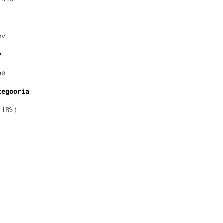
ev
v
ne
tegooria
-18%)