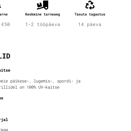
arne
Keskmine tarneaeg
Tasuta tagastus
 €50
1-2 tööpäeva
14 päeva
fo
LID
aitse
meie päikese-, lugemis-, spordi- ja
rillidel on 100% UV-kaitse
us
rjal
TR90