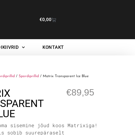
€
0,00
IKIIVRID
KONTAKT
ordiprillid
/
Spordiprillid
/ Matrix Transparent Ice Blue
IX
€
89,95
SPARENT
LUE
oma sisemine jõud koos Matrixiga!
is sobib suurepäraselt