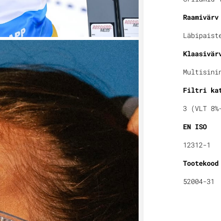
Raamivärv
Läbipaist
Klaasivär
Multisini
Filtri ka
3 (VLT 8%
EN ISO
12312-1
Tootekood
52004-31