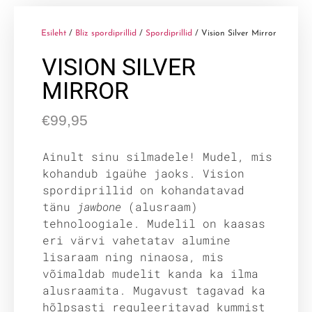
Esileht
/
Bliz spordiprillid
/
Spordiprillid
/ Vision Silver Mirror
VISION SILVER
MIRROR
€
99,95
Ainult sinu silmadele! Mudel, mis
kohandub igaühe jaoks. Vision
spordiprillid on kohandatavad
tänu
jawbone
(alusraam)
tehnoloogiale. Mudelil on kaasas
eri värvi vahetatav alumine
lisaraam ning ninaosa, mis
võimaldab mudelit kanda ka ilma
alusraamita. Mugavust tagavad ka
hõlpsasti reguleeritavad kummist