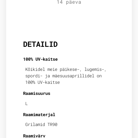
14 päeva
Lisainfo
DETAILID
100% UV-kaitse
Kõikidel meie päikese-, lugemis-,
spordi- ja mäesuusaprillidel on
100% UV-kaitse
Raamisuurus
L
Raamimaterjal
Grilamid TR90
Raamivärv