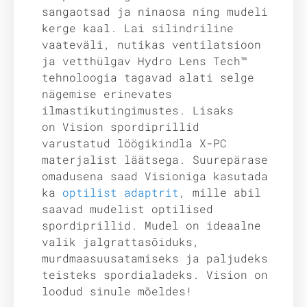
sangaotsad ja ninaosa ning mudeli
kerge kaal. Lai silindriline
vaateväli, nutikas ventilatsioon
ja vetthülgav Hydro Lens Tech™
tehnoloogia tagavad alati selge
nägemise erinevates
ilmastikutingimustes. Lisaks
on Vision spordiprillid
varustatud löögikindla X-PC
materjalist läätsega. Suurepärase
omadusena saad Visioniga kasutada
ka
optilist adaptrit
, mille abil
saavad mudelist optilised
spordiprillid. Mudel on ideaalne
valik jalgrattasõiduks,
murdmaasuusatamiseks ja paljudeks
teisteks spordialadeks. Vision on
loodud sinule mõeldes!