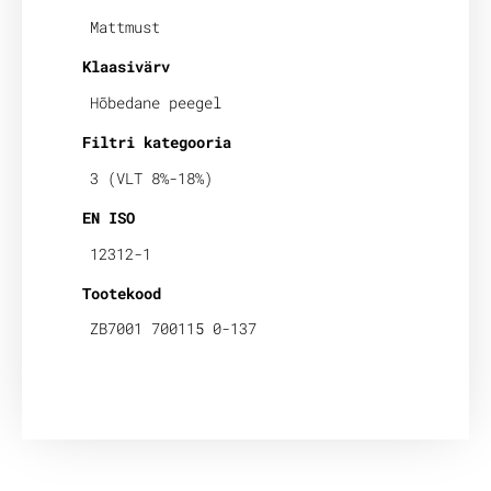
Mattmust
Klaasivärv
Hõbedane peegel
Filtri kategooria
3 (VLT 8%-18%)
EN ISO
12312-1
Tootekood
ZB7001 700115 0-137