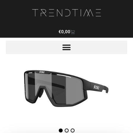
€
0,00