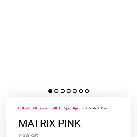
Esileht
/
Bliz spordiprillid
/
Spordiprillid
/ Matrix Pink
MATRIX PINK
€
89,95