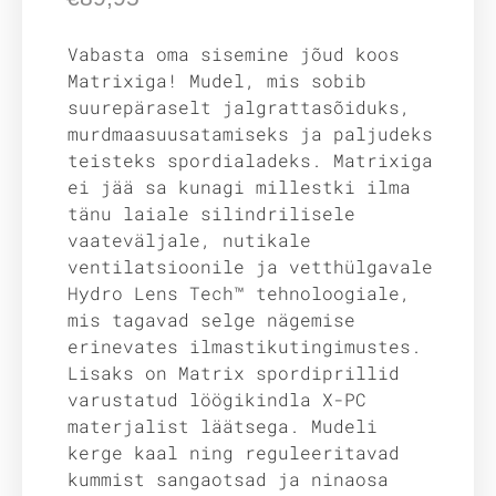
Vabasta oma sisemine jõud koos
Matrixiga! Mudel, mis sobib
suurepäraselt jalgrattasõiduks,
murdmaasuusatamiseks ja paljudeks
teisteks spordialadeks. Matrixiga
ei jää sa kunagi millestki ilma
tänu laiale silindrilisele
vaateväljale, nutikale
ventilatsioonile ja vetthülgavale
Hydro Lens Tech™ tehnoloogiale,
mis tagavad selge nägemise
erinevates ilmastikutingimustes.
Lisaks on Matrix spordiprillid
varustatud löögikindla X-PC
materjalist läätsega. Mudeli
kerge kaal ning reguleeritavad
kummist sangaotsad ja ninaosa