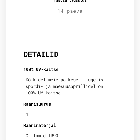
Tasuta tagastus
14 päeva
Lisainfo
DETAILID
100% UV-kaitse
Kõikidel meie päikese-, lugemis-,
spordi- ja mäesuusaprillidel on
100% UV-kaitse
Raamisuurus
M
Raamimaterjal
Grilamid TR90