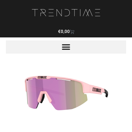
€
0,00