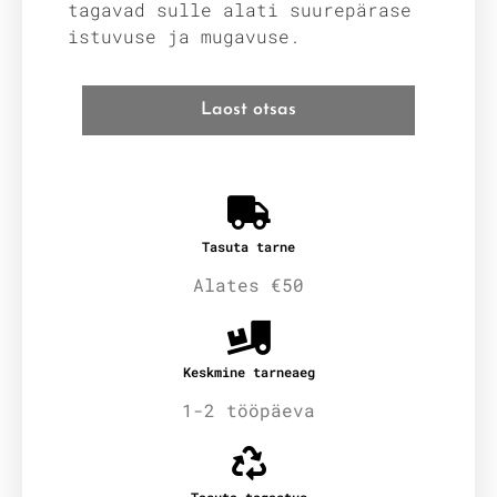
tagavad sulle alati suurepärase
istuvuse ja mugavuse.
Laost otsas
Tasuta tarne
Alates €50
Keskmine tarneaeg
1-2 tööpäeva