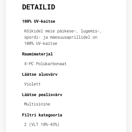
DETAILID
100% UV-kaitse
Kõikidel meie päikese-, lugemis-,
spordi- ja mäesuusaprillidel on
100% UV-kaitse
Raamimaterjal
X-PC Polükarbonaat
Läätse alusvärv
Violett
Läätse pealisvärv
Multisinine
Filtri kategooria
2 (VLT 18%-43%)