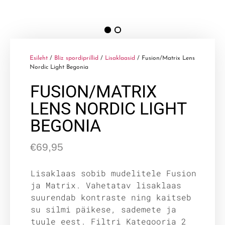
Esileht
/
Bliz spordiprillid
/
Lisaklaasid
/ Fusion/Matrix Lens
Nordic Light Begonia
FUSION/MATRIX
LENS NORDIC LIGHT
BEGONIA
€
69,95
Lisaklaas sobib mudelitele Fusion
ja Matrix. Vahetatav lisaklaas
suurendab kontraste ning kaitseb
su silmi päikese, sademete ja
tuule eest. Filtri Kategooria 2