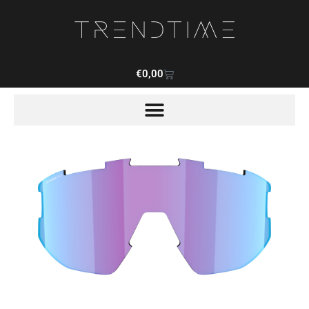
€
0,00