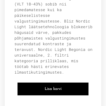
(VLT 18-43%) sobib nii
pimedamatesse kui ka
päikeselistesse
valgustingimustesse. Bliz Nordic
Light läätsetehnoloogia blokeerib
hägusaid värve, pakkudes
põhjamaistes valgustingimustes
suurendatud kontraste ja
teravust. Nordic Light Begonia on
universaalne, 2. filtri
kategooria prilliklaas, mis
töötab hästi erinevates
ilmastikutingimustes.
Lisa korvi