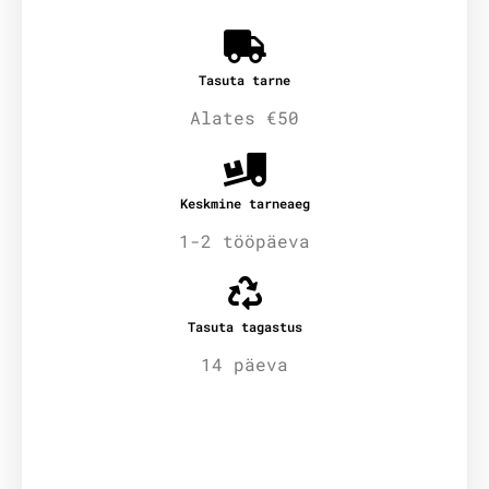
Tasuta tarne
Alates €50
Keskmine tarneaeg
1-2 tööpäeva
Tasuta tagastus
14 päeva
Lisainfo