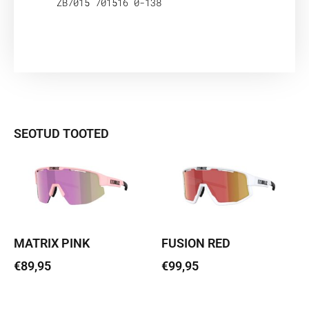
ZB7015 701516 0-138
SEOTUD TOOTED
MATRIX PINK
FUSION RED
€
89,95
€
99,95
Loe edasi
Lisa korvi