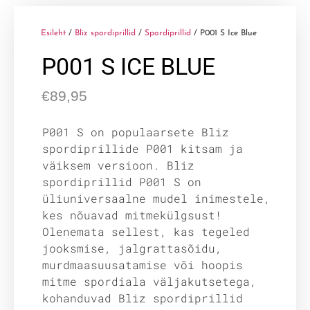
Esileht
/
Bliz spordiprillid
/
Spordiprillid
/ P001 S Ice Blue
P001 S ICE BLUE
€
89,95
P001 S on populaarsete Bliz
spordiprillide P001 kitsam ja
väiksem versioon. Bliz
spordiprillid P001 S on
üliuniversaalne mudel inimestele,
kes nõuavad mitmekülgsust!
Olenemata sellest, kas tegeled
jooksmise, jalgrattasõidu,
murdmaasuusatamise või hoopis
mitme spordiala väljakutsetega,
kohanduvad Bliz spordiprillid