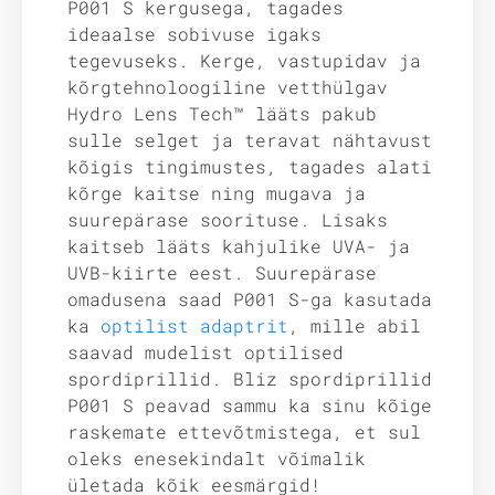
P001 S kergusega, tagades
ideaalse sobivuse igaks
tegevuseks. Kerge, vastupidav ja
kõrgtehnoloogiline vetthülgav
Hydro Lens Tech™ lääts pakub
sulle selget ja teravat nähtavust
kõigis tingimustes, tagades alati
kõrge kaitse ning mugava ja
suurepärase soorituse. Lisaks
kaitseb lääts kahjulike UVA- ja
UVB-kiirte eest. Suurepärase
omadusena saad P001 S-ga kasutada
ka
optilist adaptrit
, mille abil
saavad mudelist optilised
spordiprillid. Bliz spordiprillid
P001 S peavad sammu ka sinu kõige
raskemate ettevõtmistega, et sul
oleks enesekindalt võimalik
ületada kõik eesmärgid!