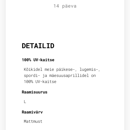
14 päeva
Lisainfo
DETAILID
100% UV-kaitse
Kõikidel meie päikese-, lugemis-,
spordi- ja mäesuusaprillidel on
100% UV-kaitse
Raamisuurus
L
Raamivärv
Mattmust