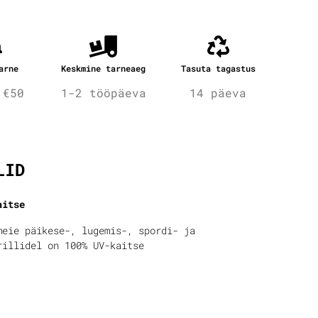
arne
Keskmine tarneaeg
Tasuta tagastus
 €50
1-2 tööpäeva
14 päeva
fo
LID
aitse
meie päikese-, lugemis-, spordi- ja
rillidel on 100% UV-kaitse