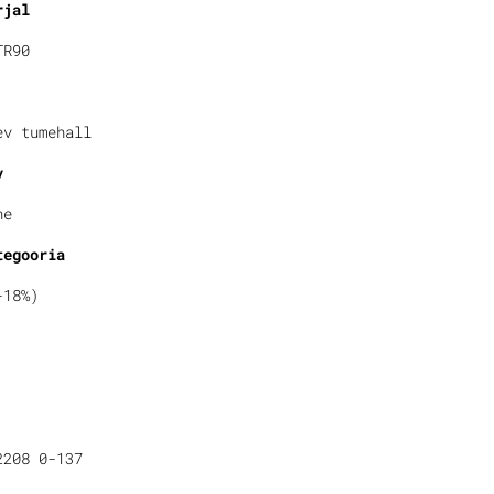
rjal
TR90
ev tumehall
v
ne
tegooria
-18%)
2208 0-137