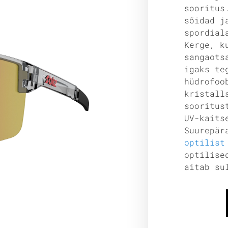
sooritus
sõidad j
spordial
Kerge, k
sangaots
igaks te
hüdrofoo
kristall
sooritus
UV-kaits
Suurepär
optilist
optilise
aitab su