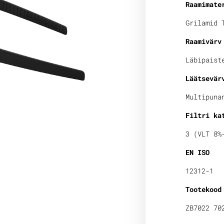
Raamimate
Grilamid 
Raamivärv
Läbipaist
Läätsevär
Multipuna
Filtri ka
3 (VLT 8%
EN ISO
12312-1
Tootekood
ZB7022 70