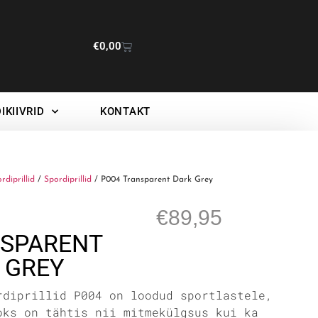
€
0,00
IKIIVRID
KONTAKT
ordiprillid
/
Spordiprillid
/ P004 Transparent Dark Grey
€
89,95
SPARENT
 GREY
rdiprillid P004 on loodud sportlastele,
oks on tähtis nii mitmekülgsus kui ka