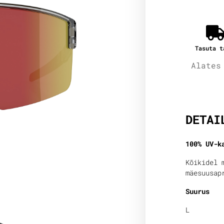
Tasuta t
Alates
Lisain
DETAI
100% UV-k
Kõikidel 
mäesuusap
Suurus
L