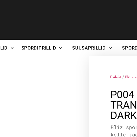
LID
SPORDIPRILLID
SUUSAPRILLID
SPORD
Esileht
/
Bliz sp
P004
TRAN
DARK
Bliz spo
kelle ja