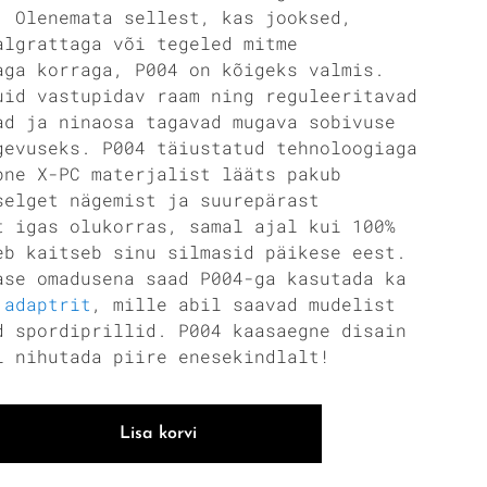
. Olenemata sellest, kas jooksed,
algrattaga või tegeled mitme
aga korraga, P004 on kõigeks valmis.
uid vastupidav raam ning reguleeritavad
ad ja ninaosa tagavad mugava sobivuse
gevuseks. P004 täiustatud tehnoloogiaga
bne X-PC materjalist lääts pakub
selget nägemist ja suurepärast
t igas olukorras, samal ajal kui 100%
eb kaitseb sinu silmasid päikese eest.
ase omadusena saad P004-ga kasutada ka
 adaptrit
, mille abil saavad mudelist
d spordiprillid. P004 kaasaegne disain
l nihutada piire enesekindlalt!
Lisa korvi