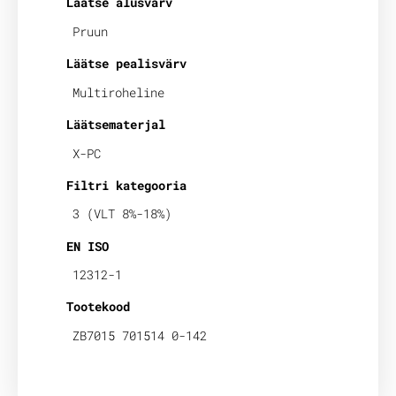
Läätse alusvärv
Pruun
Läätse pealisvärv
Multiroheline
Läätsematerjal
X-PC
Filtri kategooria
3 (VLT 8%-18%)
EN ISO
12312-1
Tootekood
ZB7015 701514 0-142