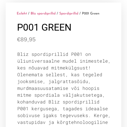
Esileht
/
Bliz spordiprillid
/
Spordiprillid
/ P001 Green
P001 GREEN
€
89,95
Bliz spordiprillid P001 on
üliuniversaalne mudel inimestele,
kes nõuavad mitmekülgsust!
Olenemata sellest, kas tegeled
jooksmise, jalgrattasõidu,
murdmaasuusatamise või hoopis
mitme spordiala väljakutsetega,
kohanduvad Bliz spordiprillid
P001 kergusega, tagades ideaalse
sobivuse igaks tegevuseks. Kerge,
vastupidav ja kõrgtehnoloogiline