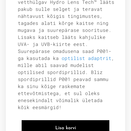
vetthülgav Hydro Lens Tech™ lääts
pakub sulle selget ja teravat
nähtavust kõigis tingimustes,
tagades alati kõrge kaitse ning
mugava ja suurepärase soorituse.
Lisaks kaitseb lääts kahjulike
UVA- ja UVB-kiirte eest.
Suurepärase omadusena saad P001-
ga kasutada ka
optilist adaptrit
,
mille abil saavad mudelist
optilised spordiprillid. Bliz
spordiprillid P001 peavad sammu
ka sinu kõige raskemate
ettevõtmistega, et sul oleks
enesekindalt võimalik ületada
kõik eesmärgid!
Lisa korvi