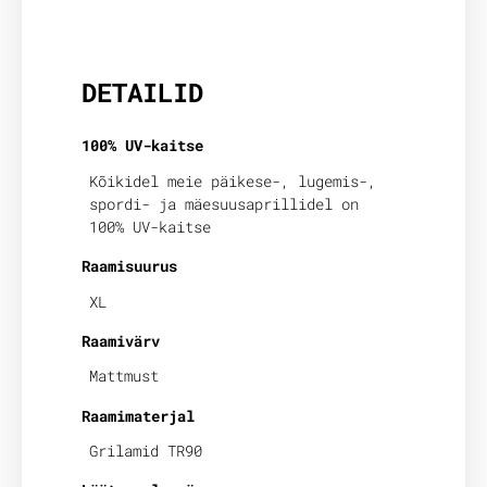
Lisainfo
DETAILID
100% UV-kaitse
Kõikidel meie päikese-, lugemis-,
spordi- ja mäesuusaprillidel on
100% UV-kaitse
Raamisuurus
XL
Raamivärv
Mattmust
Raamimaterjal
Grilamid TR90