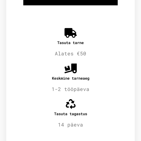
Tasuta tarne
Alates €50
Keskmine tarneaeg
1-2 tööpäeva
Tasuta tagastus
14 päeva