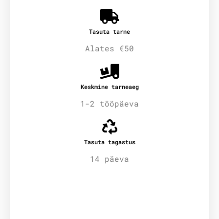
Tasuta tarne
Alates €50
Keskmine tarneaeg
1-2 tööpäeva
Tasuta tagastus
14 päeva
Lisainfo