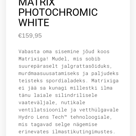
MATRIX
PHOTOCHROMIC
WHITE
€
159,95
Vabasta oma sisemine jõud koos
Matrixiga! Mudel, mis sobib
suurepäraselt jalgrattasõiduks,
murdmaasuusatamiseks ja paljudeks
teisteks spordialadeks. Matrixiga
ei jää sa kunagi millestki ilma
tänu laiale silindrilisele
vaateväljale, nutikale
ventilatsioonile ja vetthülgavale
Hydro Lens Tech™ tehnoloogiale,
mis tagavad selge nägemise
erinevates ilmastikutingimustes.