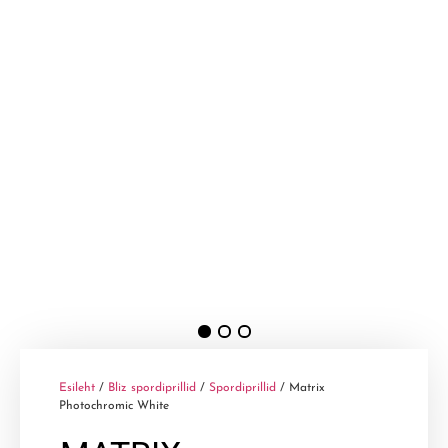
Esileht
/
Bliz spordiprillid
/
Spordiprillid
/ Matrix
Photochromic White