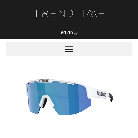
€
0,00