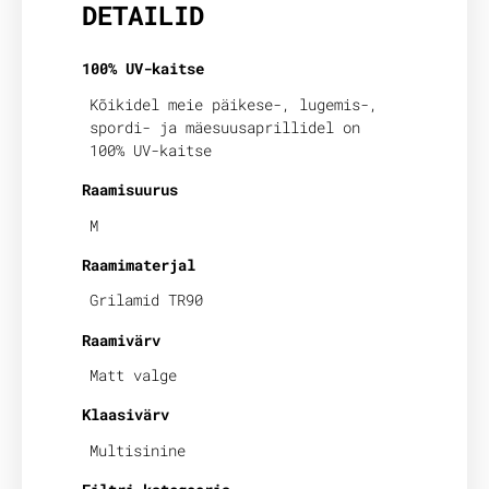
DETAILID
100% UV-kaitse
Kõikidel meie päikese-, lugemis-,
spordi- ja mäesuusaprillidel on
100% UV-kaitse
Raamisuurus
M
Raamimaterjal
Grilamid TR90
Raamivärv
Matt valge
Klaasivärv
Multisinine