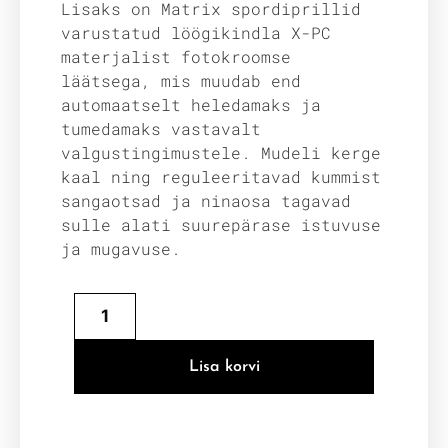
Lisaks on Matrix spordiprillid
varustatud löögikindla X-PC
materjalist fotokroomse
läätsega, mis muudab end
automaatselt heledamaks ja
tumedamaks vastavalt
valgustingimustele. Mudeli kerge
kaal ning reguleeritavad kummist
sangaotsad ja ninaosa tagavad
sulle alati suurepärase istuvuse
ja mugavuse.
Lisa korvi