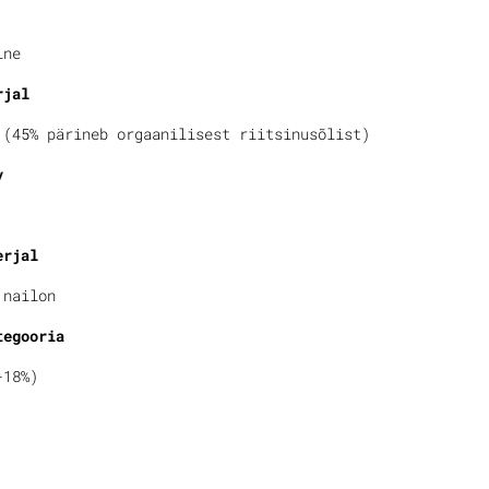
ine
rjal
 (45% pärineb orgaanilisest riitsinusõlist)
v
erjal
 nailon
tegooria
-18%)