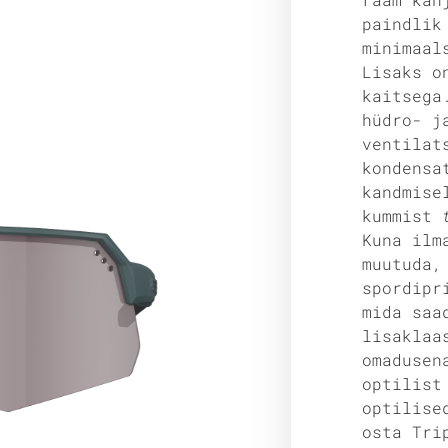
paindlik
minimaal
Lisaks o
kaitsega
hüdro- j
ventilat
kondensa
kandmise
kummist
Kuna ilm
muutuda,
spordipr
mida saa
lisaklaa
omadusen
optilist
optilise
osta Tri