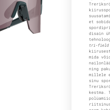
Treriksr
kiirussp
suusatam
et sobid
spordipr
disain ü
tehnoloo
tri-field
kiiruses
mida või
nailonlä
ning pak
millele 
sinu spo
Treriksr
kestma. 
polüamii
riitsinu
raam kah