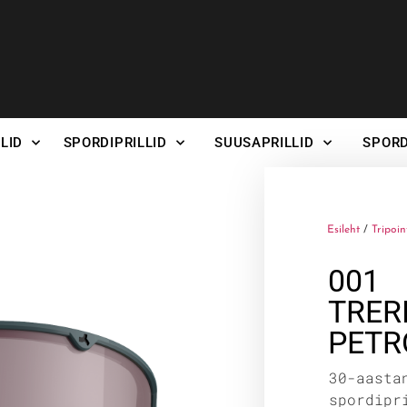
LID
SPORDIPRILLID
SUUSAPRILLID
SPORD
Esileht
/
Tripoin
001
TRER
PETR
30-aasta
spordipr