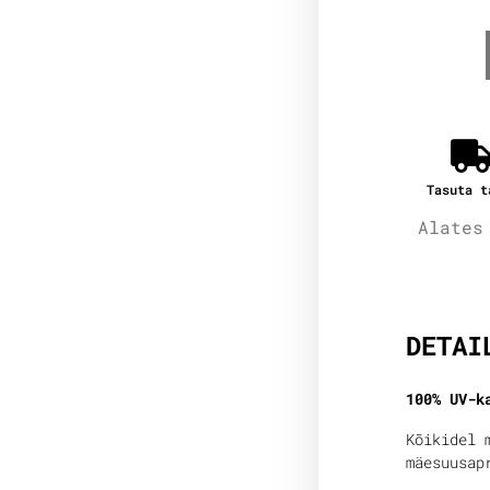
Tasuta t
Alates
Lisain
DETAI
100% UV-k
Kõikidel 
mäesuusap