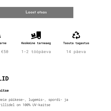
Laost otsas
arne
Keskmine tarneaeg
Tasuta tagastus
 €50
1-2 tööpäeva
14 päeva
fo
LID
aitse
meie päikese-, lugemis-, spordi- ja
rillidel on 100% UV-kaitse