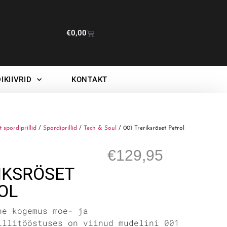
€
0,00
IKIIVRID
KONTAKT
t spordiprillid
/
Spordiprillid
/
Tech & Soul
/ 001 Treriksröset Petrol
€
129,95
IKSRÖSET
OL
ne kogemus moe- ja
illitööstuses on viinud mudelini 001