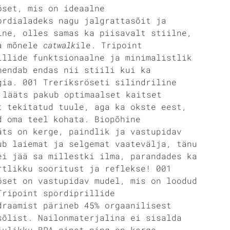
öset, mis on ideaalne
ordialadeks nagu jalgrattasõit ja
ine, olles samas ka piisavalt stiilne,
a mõnele
catwalk
ile. Tripoint
illide funktsionaalne ja minimalistlik
hendab endas nii stiili kui ka
gia. 001 Treriksröseti silindriline
lääts pakub optimaalset kaitset
t tekitatud tuule, aga ka okste eest,
d oma teel kohata. Biopõhine
äts on kerge, paindlik ja vastupidav
ub laiemat ja selgemat vaatevälja, tänu
ei jää sa millestki ilma, parandades ka
rtlikku sooritust ja reflekse! 001
öset on vastupidav mudel, mis on loodud
Tripoint spordiprillide
draamist pärineb 45% orgaanilisest
sõlist. Nailonmaterjalina ei sisalda
julikku BPA-ainet ning on kerge,