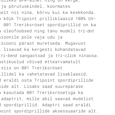
 ja põrutuskindel, koormates
selt nii nina, kõrvu kui ka keskkonda.
n kõik Tripoint prilliklaasid 100% UV-
. 001 Treriksröset spordiprillid on ka
a oleofoobsed ning tänu mudeli
tri-dot
sioonile pole vaja udu ja
tsiooni pärast muretseda. Mugavust
l lisavad ka kergesti kohandatavad
tri-bend
sangaotsad ja
tri-click
ninaosa.
astikuolud võivad ettearvamatult
 siis on 001 Treriksröset
illidel ka vahetatavad lisaklaasid,
d eraldi osta Tripoint spordiprillide
side alt. Lisaks saad suurepärase
a kasutada 001 Treriksrösetiga ka
 adaptrit, mille abil saavad mudelist
d spordiprillid. Adaptri saad eraldi
point spordiprillide aksessuaaride alt.