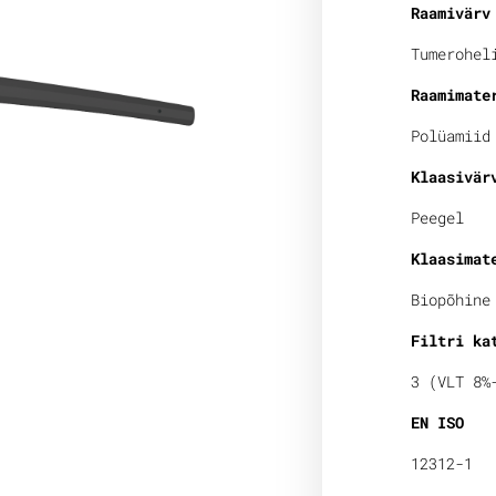
Raamivärv
Tumerohel
Raamimate
Polüamiid
Klaasivär
Peegel
Klaasimat
Biopõhine
Filtri ka
3 (VLT 8%
EN ISO
12312-1