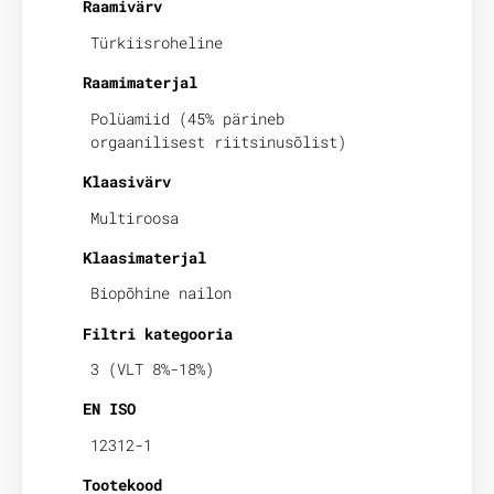
Raamivärv
Türkiisroheline
Raamimaterjal
Polüamiid (45% pärineb
orgaanilisest riitsinusõlist)
Klaasivärv
Multiroosa
Klaasimaterjal
Biopõhine nailon
Filtri kategooria
3 (VLT 8%-18%)
EN ISO
12312-1
Tootekood