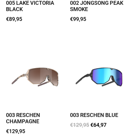
005 LAKE VICTORIA
002 JONGSONG PEAK
BLACK
SMOKE
€
89,95
€
99,95
Loe edasi
Lisa korvi
003 RESCHEN
003 RESCHEN BLUE
CHAMPAGNE
€
129,95
€
64,97
€
129,95