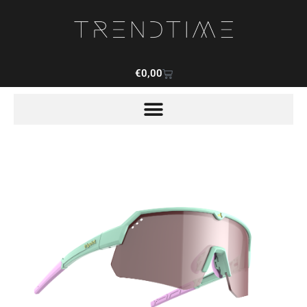
€
0,00