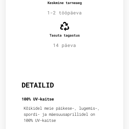
Keskmine tarneaeg
1-2 tööpäeva
Tasuta tagastus
14 päeva
Lisainfo
DETAILID
100% UV-kaitse
Kõikidel meie päikese-, lugemis-,
spordi- ja mäesuusaprillidel on
100% UV-kaitse