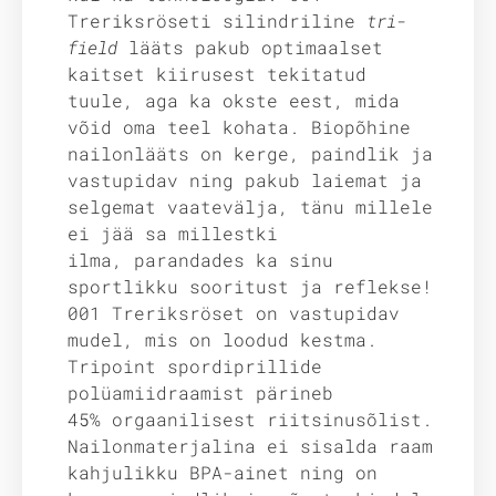
Treriksröseti silindriline
tri-
field
lääts pakub optimaalset
kaitset kiirusest tekitatud
tuule, aga ka okste eest, mida
võid oma teel kohata. Biopõhine
nailonlääts on kerge, paindlik ja
vastupidav ning pakub laiemat ja
selgemat vaatevälja, tänu millele
ei jää sa millestki
ilma, parandades ka sinu
sportlikku sooritust ja reflekse!
001 Treriksröset on vastupidav
mudel, mis on loodud kestma.
Tripoint spordiprillide
polüamiidraamist pärineb
45% orgaanilisest riitsinusõlist.
Nailonmaterjalina ei sisalda raam
kahjulikku BPA-ainet ning on