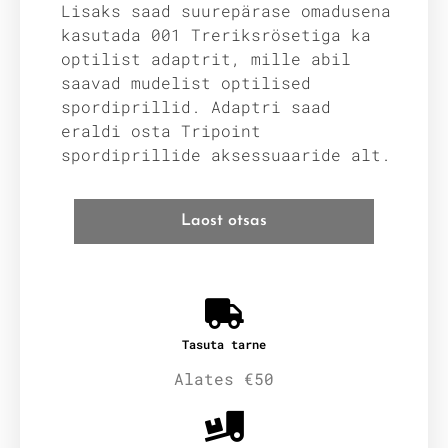
Lisaks saad suurepärase omadusena
kasutada 001 Treriksrösetiga ka
optilist adaptrit, mille abil
saavad mudelist optilised
spordiprillid. Adaptri saad
eraldi osta Tripoint
spordiprillide aksessuaaride alt.
Laost otsas
Tasuta tarne
Alates €50