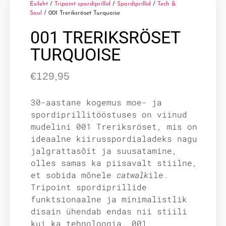
Esileht
/
Tripoint spordiprillid
/
Spordiprillid
/
Tech &
Soul
/ 001 Treriksröset Turquoise
001 TRERIKSRÖSET
TURQUOISE
€
129,95
30-aastane kogemus moe- ja
spordiprillitööstuses on viinud
mudelini 001 Treriksröset, mis on
ideaalne kiirusspordialadeks nagu
jalgrattasõit ja suusatamine,
olles samas ka piisavalt stiilne,
et sobida mõnele
catwalk
ile.
Tripoint spordiprillide
funktsionaalne ja minimalistlik
disain ühendab endas nii stiili
kui ka tehnoloogia. 001