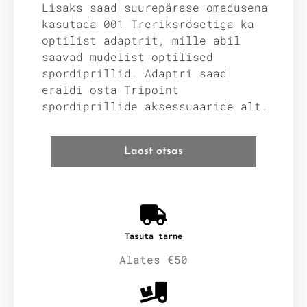
Lisaks saad suurepärase omadusena
kasutada 001 Treriksrösetiga ka
optilist adaptrit, mille abil
saavad mudelist optilised
spordiprillid. Adaptri saad
eraldi osta Tripoint
spordiprillide aksessuaaride alt.
Laost otsas
Tasuta tarne
Alates €50