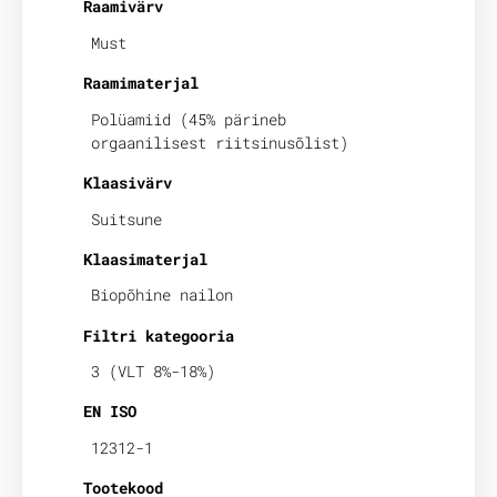
Raamivärv
Must
Raamimaterjal
Polüamiid (45% pärineb
orgaanilisest riitsinusõlist)
Klaasivärv
Suitsune
Klaasimaterjal
Biopõhine nailon
Filtri kategooria
3 (VLT 8%-18%)
EN ISO
12312-1
Tootekood