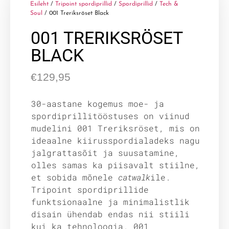
Esileht
/
Tripoint spordiprillid
/
Spordiprillid
/
Tech &
Soul
/ 001 Treriksröset Black
001 TRERIKSRÖSET
BLACK
€
129,95
30-aastane kogemus moe- ja
spordiprillitööstuses on viinud
mudelini 001 Treriksröset, mis on
ideaalne kiirusspordialadeks nagu
jalgrattasõit ja suusatamine,
olles samas ka piisavalt stiilne,
et sobida mõnele
catwalk
ile.
Tripoint spordiprillide
funktsionaalne ja minimalistlik
disain ühendab endas nii stiili
kui ka tehnoloogia. 001