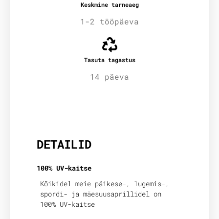
Keskmine tarneaeg
1-2 tööpäeva
Tasuta tagastus
14 päeva
Lisainfo
DETAILID
100% UV-kaitse
Kõikidel meie päikese-, lugemis-,
spordi- ja mäesuusaprillidel on
100% UV-kaitse