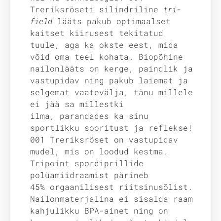
Treriksröseti silindriline
tri-
field
lääts pakub optimaalset
kaitset kiirusest tekitatud
tuule, aga ka okste eest, mida
võid oma teel kohata. Biopõhine
nailonlääts on kerge, paindlik ja
vastupidav ning pakub laiemat ja
selgemat vaatevälja, tänu millele
ei jää sa millestki
ilma, parandades ka sinu
sportlikku sooritust ja reflekse!
001 Treriksröset on vastupidav
mudel, mis on loodud kestma.
Tripoint spordiprillide
polüamiidraamist pärineb
45% orgaanilisest riitsinusõlist.
Nailonmaterjalina ei sisalda raam
kahjulikku BPA-ainet ning on