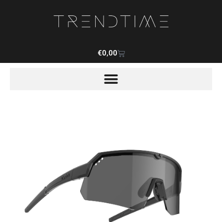
€
0,00