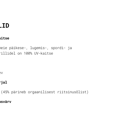
fo
LID
aitse
meie päikese-, lugemis-, spordi- ja
rillidel on 100% UV-kaitse
ev
rjal
 (45% pärineb orgaanilisest riitsinusõlist)
usvärv