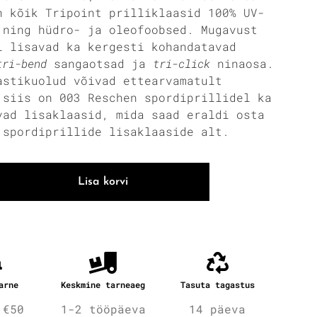
n kõik Tripoint prilliklaasid 100% UV-
 ning hüdro- ja oleofoobsed. Mugavust
l lisavad ka kergesti kohandatavad
tri-bend
sangaotsad ja
tri-click
ninaosa.
astikuolud võivad ettearvamatult
 siis on 003 Reschen spordiprillidel ka
vad lisaklaasid, mida saad eraldi osta
 spordiprillide lisaklaaside alt.
Lisa korvi
arne
Keskmine tarneaeg
Tasuta tagastus
 €50
1-2 tööpäeva
14 päeva