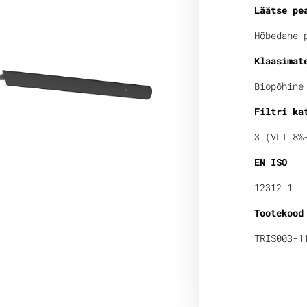
Läätse pe
Hõbedane 
Klaasimat
Biopõhine
Filtri ka
3 (VLT 8%
EN ISO
12312-1
Tootekood
TRIS003-1