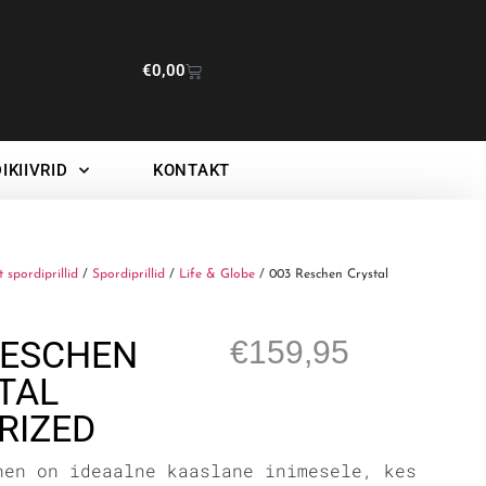
€
0,00
IKIIVRID
KONTAKT
t spordiprillid
/
Spordiprillid
/
Life & Globe
/ 003 Reschen Crystal
RESCHEN
€
159,95
TAL
RIZED
hen on ideaalne kaaslane inimesele, kes