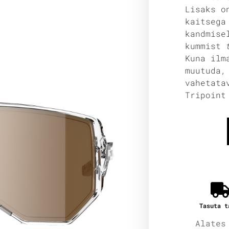
Lisaks o
kaitsega
kandmise
kummist
Kuna ilm
muutuda,
vahetata
Tripoint
Tasuta t
Alates