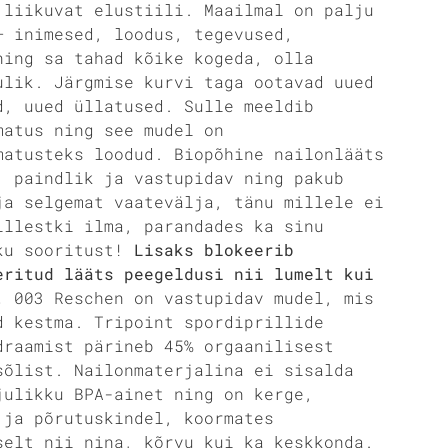
 liikuvat elustiili. Maailmal on palju
— inimesed, loodus, tegevused,
ning sa tahad kõike kogeda, olla
ulik. Järgmise kurvi taga ootavad uued
d, uued üllatused. Sulle meeldib
matus ning see mudel on
matusteks loodud. Biopõhine nailonlääts
, paindlik ja vastupidav ning pakub
ja selgemat vaatevälja, tänu millele ei
illestki ilma, parandades ka sinu
ku sooritust!
Lisaks blokeerib
eritud lääts peegeldusi nii lumelt kui
t.
003 Reschen on vastupidav mudel, mis
d kestma. Tripoint spordiprillide
draamist pärineb 45% orgaanilisest
sõlist. Nailonmaterjalina ei sisalda
julikku BPA-ainet ning on kerge,
 ja põrutuskindel, koormates
selt nii nina, kõrvu kui ka keskkonda.