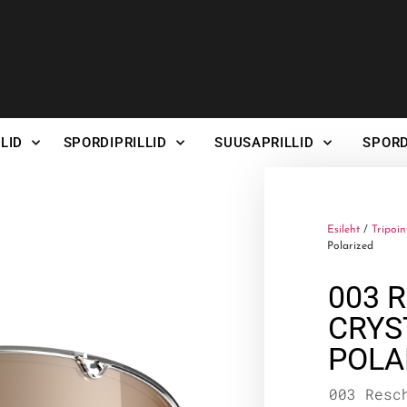
LID
SPORDIPRILLID
SUUSAPRILLID
SPORD
Esileht
/
Tripoin
Polarized
003 
CRYS
POLA
003 Resc