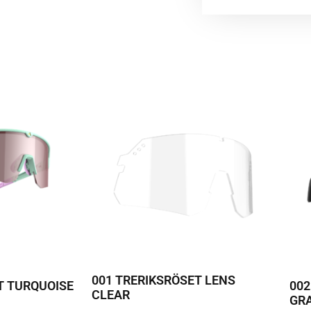
001 TRERIKSRÖSET LENS
T TURQUOISE
00
CLEAR
GR