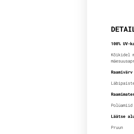
Lisain
DETAI
100% UV-k
Kõikidel 
mäesuusap
Raamivärv
Läbipaist
Raamimate
Polüamiid
Läätse al
Pruun