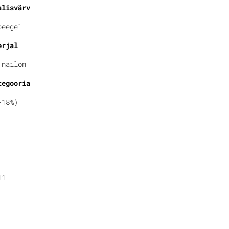
alisvärv
peegel
erjal
 nailon
tegooria
-18%)
11