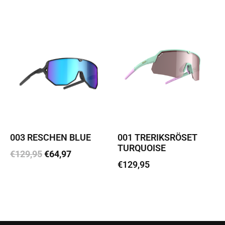
Lisa korvi
Loe edasi
003 RESCHEN BLUE
001 TRERIKSRÖSET
TURQUOISE
€
129,95
€
64,97
€
129,95
Lisa korvi
Loe edasi