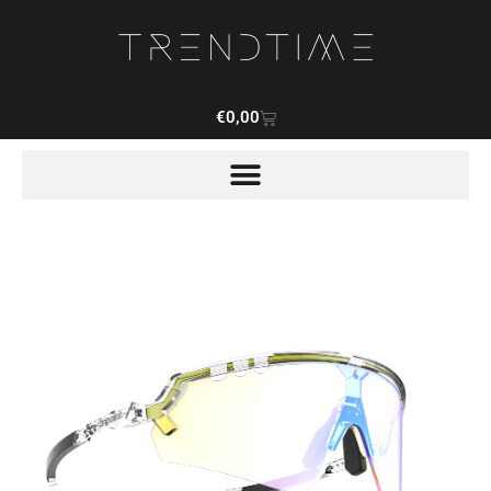
€
0,00