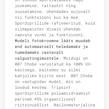
jooksmine, rattasõit ning
suusatamine, ühendades sujuvalt
nii funktsiooni kui ka moe.
Spordiprillide rafineeritud, kuid
silmapaistev disain ühendab
vaevata vormi ja funktsiooni.
Mudeli fotokroomne lääts muudab
end automaatselt heledamaks ja
tumedamaks vastavalt
valgustingimustele.
Muidugi on
007 Chobe varustatud ka 100% UV-
kaitsega, kaitsdes su silmi
kahjulike kiirte eest. 007 Chobe
on vastupidav mudel, mis on
loodud kestma. Tripoint
spordiprillide polüamiidraamist
pärineb 45% orgaanilisest
riitsinusõlist. Nailonmaterjalina