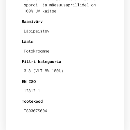
spordi- ja mäesuusaprillidel on
100% UV-kaitse
Raamivärv
Läbipaistev
Lääts
Fotokroomne
Filtri kategooria
0-3 (VLT 8%-100%)
EN ISO
12312-1
Tootekood
TS0007S004