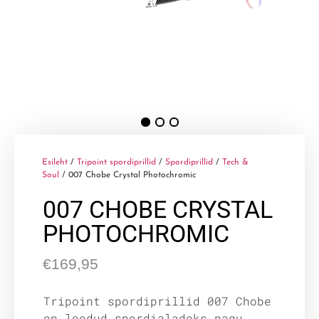
Esileht
/
Tripoint spordiprillid
/
Spordiprillid
/
Tech &
Soul
/ 007 Chobe Crystal Photochromic
007 CHOBE CRYSTAL
PHOTOCHROMIC
€
169,95
Tripoint spordiprillid 007 Chobe
on loodud spordialadeks nagu