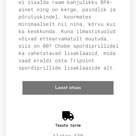
ei sisalda raam kahjulikku BPA-
ainet ning on kerge, paindlik ja
põrutuskindel, koormates
minimaalselt nii nina, kõrvu kui
ka keskkonda. Kuna ilmastikuolud
võivad ettearvamatult muutuda,
siis on 007 Chobe spordiprillidel
ka vahetatavad lisaklaasid, mida
saad eraldi osta Tripoint
spordiprillide lisaklaaside alt.
Laost otsas
Tasuta tarne
Alates €50