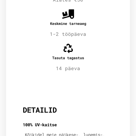
Keskmine tarneaeg
1-2 tööpäeva
Tasuta tagastus
14 päeva
Lisainfo
DETAILID
100% UV-kaitse
Kõikidel meie päikese-, lugemis-,