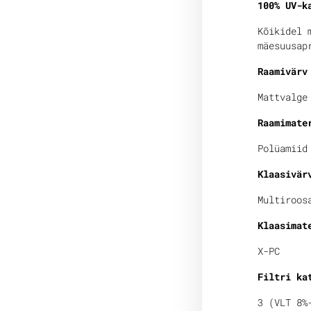
100% UV-k
Kõikidel 
mäesuusap
Raamivärv
Mattvalge
Raamimate
Polüamiid
Klaasivär
Multiroos
Klaasimat
X-PC
Filtri ka
3 (VLT 8%