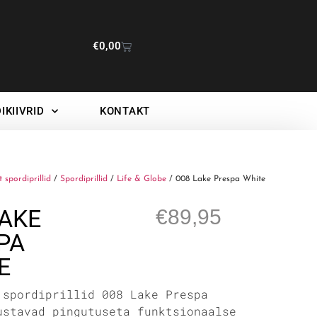
€
0,00
IKIIVRID
KONTAKT
t spordiprillid
/
Spordiprillid
/
Life & Globe
/ 008 Lake Prespa White
LAKE
€
89,95
PA
E
 spordiprillid 008 Lake Prespa
ustavad pingutuseta funktsionaalse