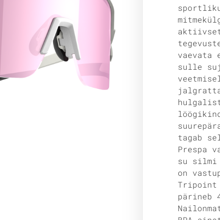
sportlik
mitmekül
aktiivse
tegevust
vaevata 
sulle su
veetmise
jalgratt
hulgalis
löögikin
suurepär
tagab se
Prespa v
su silmi
on vastu
Tripoint
pärineb 
Nailonma
BPA-aine