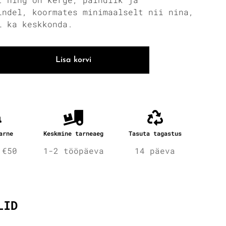
indel, koormates minimaalselt nii nina,
i ka keskkonda.
Lisa korvi
arne
Keskmine tarneaeg
Tasuta tagastus
 €50
1-2 tööpäeva
14 päeva
fo
LID