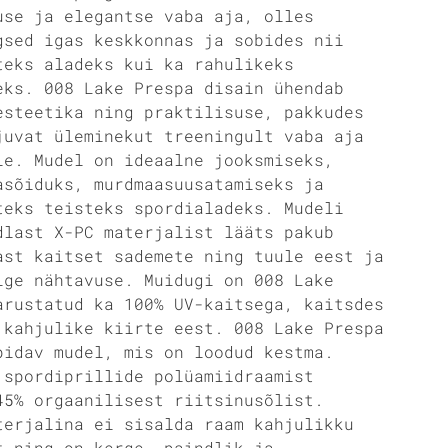
use ja elegantse vaba aja, olles
gsed igas keskkonnas ja sobides nii
teks aladeks kui ka rahulikeks
eks. 008 Lake Prespa disain ühendab
esteetika ning praktilisuse, pakkudes
juvat üleminekut treeningult vaba aja
le. Mudel on ideaalne jooksmiseks,
asõiduks, murdmaasuusatamiseks ja
teks teisteks spordialadeks. Mudeli
dlast X-PC materjalist lääts pakub
ast kaitset sademete ning tuule eest ja
lge nähtavuse. Muidugi on 008 Lake
arustatud ka 100% UV-kaitsega, kaitsdes
 kahjulike kiirte eest. 008 Lake Prespa
pidav mudel, mis on loodud kestma.
 spordiprillide polüamiidraamist
45% orgaanilisest riitsinusõlist.
terjalina ei sisalda raam kahjulikku
t ning on kerge, paindlik ja