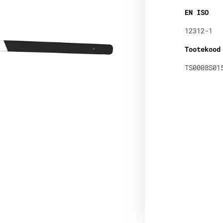
EN ISO
12312-1
Tootekood
TS0008S01