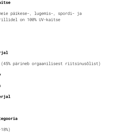
aitse
meie päikese-, lugemis-, spordi- ja
rillidel on 100% UV-kaitse
rjal
 (45% pärineb orgaanilisest riitsinusõlist)
v
a
erjal
tegooria
-18%)