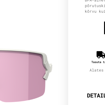
põrutusk
kõrvu ku
Tasuta t
Alates
Lisain
DETAI