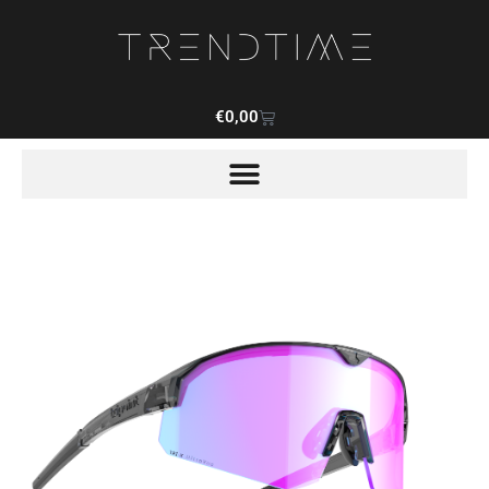
€
0,00