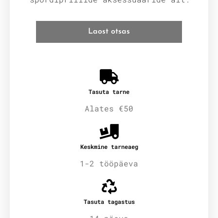
Laost otsas
Tasuta tarne
Alates €50
Keskmine tarneaeg
1-2 tööpäeva
Tasuta tagastus