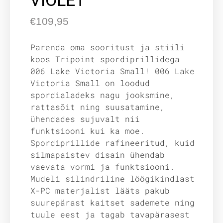
VIOLET
€
109,95
Parenda oma sooritust ja stiili
koos Tripoint spordiprillidega
006 Lake Victoria Small! 006 Lake
Victoria Small on loodud
spordialadeks nagu jooksmine,
rattasõit ning suusatamine,
ühendades sujuvalt nii
funktsiooni kui ka moe.
Spordiprillide rafineeritud, kuid
silmapaistev disain ühendab
vaevata vormi ja funktsiooni.
Mudeli silindriline löögikindlast
X-PC materjalist lääts pakub
suurepärast kaitset sademete ning
tuule eest ja tagab tavapärasest