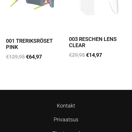
003 RESCHEN LENS
001 TRERIKSRÖSET
CLEAR
PINK
€
29,95
€
14,97
€
129,95
€
64,97
Lisa korvi
Loe edasi
Kontakt
Privaatsus