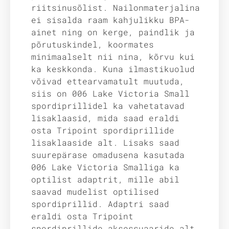
riitsinusõlist. Nailonmaterjalina
ei sisalda raam kahjulikku BPA-
ainet ning on kerge, paindlik ja
põrutuskindel, koormates
minimaalselt nii nina, kõrvu kui
ka keskkonda. Kuna ilmastikuolud
võivad ettearvamatult muutuda,
siis on 006 Lake Victoria Small
spordiprillidel ka vahetatavad
lisaklaasid, mida saad eraldi
osta Tripoint spordiprillide
lisaklaaside alt. Lisaks saad
suurepärase omadusena kasutada
006 Lake Victoria Smalliga ka
optilist adaptrit, mille abil
saavad mudelist optilised
spordiprillid. Adaptri saad
eraldi osta Tripoint
spordiprillide aksessuaaride alt.