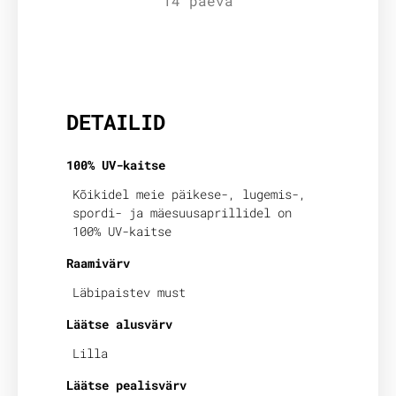
14 päeva
Lisainfo
DETAILID
100% UV-kaitse
Kõikidel meie päikese-, lugemis-,
spordi- ja mäesuusaprillidel on
100% UV-kaitse
Raamivärv
Läbipaistev must
Läätse alusvärv
Lilla
Läätse pealisvärv