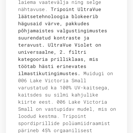
laiema vaatevälja ning selge
nähtavuse.
Tripoint UltraVue
läätsetehnoloogia blokeerib
hägusaid värve, pakkudes
põhjamaistes valgustingimustes
suurendatud kontraste ja
teravust. UltraVue Violet on
universaalne, 2. filtri
kategooria prilliklaas, mis
töötab hästi erinevates
ilmastikutingimustes.
Muidugi on
006 Lake Victoria Small
varustatud ka 100% UV-kaitsega,
kaitsdes su silmi kahjulike
kiirte eest. 006 Lake Victoria
Small on vastupidav mudel, mis on
loodud kestma. Tripoint
spordiprillide polüamiidraamist
pärineb 45% orgaanilisest