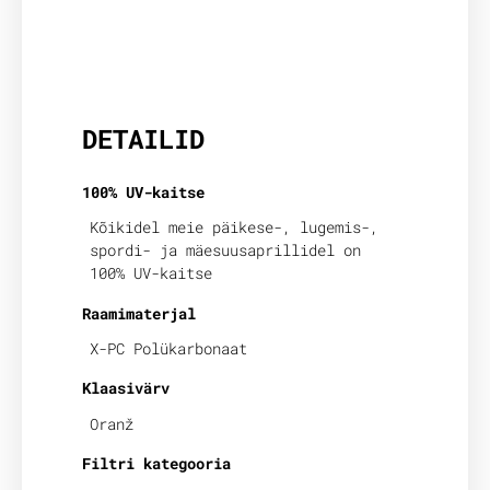
Lisainfo
DETAILID
100% UV-kaitse
Kõikidel meie päikese-, lugemis-,
spordi- ja mäesuusaprillidel on
100% UV-kaitse
Raamimaterjal
X-PC Polükarbonaat
Klaasivärv
Oranž
Filtri kategooria