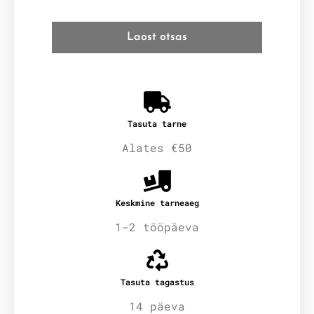
Laost otsas
Tasuta tarne
Alates €50
Keskmine tarneaeg
1-2 tööpäeva
Tasuta tagastus
14 päeva