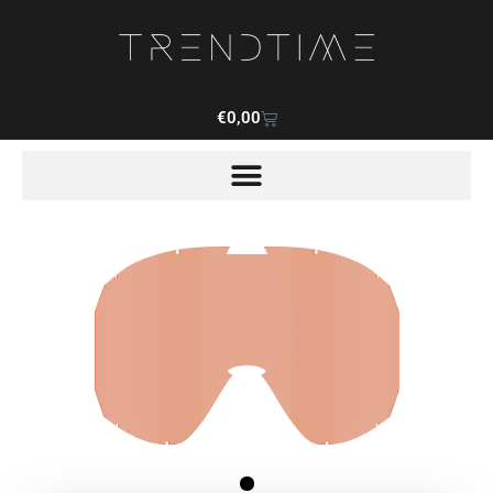
€
0,00