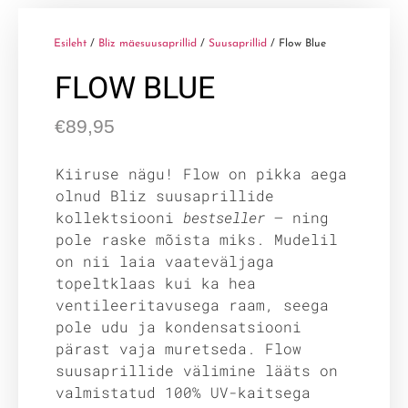
Esileht
/
Bliz mäesuusaprillid
/
Suusaprillid
/ Flow Blue
FLOW BLUE
€
89,95
Kiiruse nägu! Flow on pikka aega
olnud Bliz suusaprillide
kollektsiooni
bestseller
— ning
pole raske mõista miks. Mudelil
on nii laia vaateväljaga
topeltklaas kui ka hea
ventileeritavusega raam, seega
pole udu ja kondensatsiooni
pärast vaja muretseda. Flow
suusaprillide välimine lääts on
valmistatud 100% UV-kaitsega