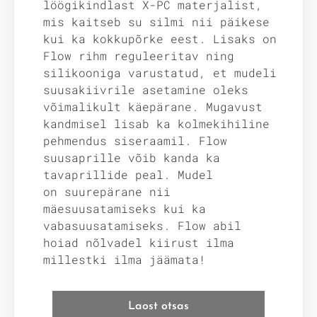
löögikindlast X-PC materjalist,
mis kaitseb su silmi nii päikese
kui ka kokkupõrke eest. Lisaks on
Flow rihm reguleeritav ning
silikooniga varustatud, et mudeli
suusakiivrile asetamine oleks
võimalikult käepärane. Mugavust
kandmisel lisab ka kolmekihiline
pehmendus siseraamil. Flow
suusaprille võib kanda ka
tavaprillide peal. Mudel
on suurepärane nii
mäesuusatamiseks kui ka
vabasuusatamiseks. Flow abil
hoiad nõlvadel kiirust ilma
millestki ilma jäämata!
Laost otsas