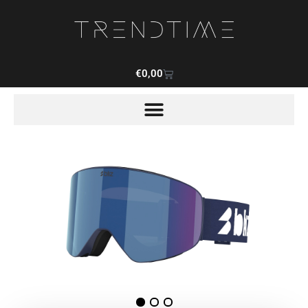
€
0,00