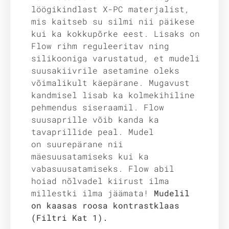
löögikindlast X-PC materjalist,
mis kaitseb su silmi nii päikese
kui ka kokkupõrke eest. Lisaks on
Flow rihm reguleeritav ning
silikooniga varustatud, et mudeli
suusakiivrile asetamine oleks
võimalikult käepärane. Mugavust
kandmisel lisab ka kolmekihiline
pehmendus siseraamil. Flow
suusaprille võib kanda ka
tavaprillide peal. Mudel
on suurepärane nii
mäesuusatamiseks kui ka
vabasuusatamiseks. Flow abil
hoiad nõlvadel kiirust ilma
millestki ilma jäämata!
Mudelil
on kaasas roosa kontrastklaas
(Filtri Kat 1).