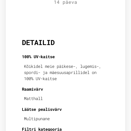
14 päeva
Lisainfo
DETAILID
100% UV-kaitse
Kõikidel meie päikese-, lugemis-,
spordi- ja mäesuusaprillidel on
100% UV-kaitse
Raamivärv
Matthall
Läätse pealisvärv
Multipunane
Filtri kategooria