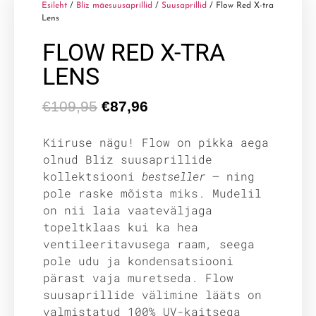
Esileht
/
Bliz mäesuusaprillid
/
Suusaprillid
/ Flow Red X-tra
Lens
FLOW RED X-TRA
LENS
€
109,95
€
87,96
Kiiruse nägu! Flow on pikka aega
olnud Bliz suusaprillide
kollektsiooni
bestseller
— ning
pole raske mõista miks. Mudelil
on nii laia vaateväljaga
topeltklaas kui ka hea
ventileeritavusega raam, seega
pole udu ja kondensatsiooni
pärast vaja muretseda. Flow
suusaprillide välimine lääts on
valmistatud 100% UV-kaitsega