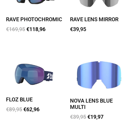
RAVE PHOTOCHROMIC
RAVE LENS MIRROR
€
169,95
€
118,96
€
39,95
Loe edasi
Loe edasi
FLOZ BLUE
NOVA LENS BLUE
MULTI
€
89,95
€
62,96
€
39,95
€
19,97
Lisa korvi
Lisa korvi