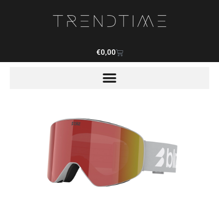
€
0,00