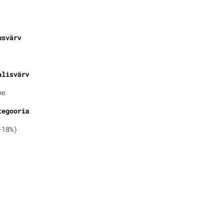
usvärv
alisvärv
ne
tegooria
-18%)