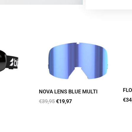
FLO
NOVA LENS BLUE MULTI
€
34
€
39,95
€
19,97
Loe
Lisa korvi