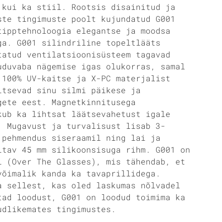
 kui ka stiil. Rootsis disainitud ja
ste tingimuste poolt kujundatud G001
tipptehnoloogia elegantse ja moodsa
ga. G001 silindriline topeltlääts
tatud ventilatsioonisüsteem tagavad
uduvaba nägemise igas olukorras, samal
 100% UV-kaitse ja X-PC materjalist
itsevad sinu silmi päikese ja
gete eest. Magnetkinnitusega
kub ka lihtsat läätsevahetust igale
. Mugavust ja turvalisust lisab 3-
 pehmendus siseraamil ning lai ja
itav 45 mm silikoonsisuga rihm. G001 on
l (Over The Glasses), mis tähendab, et
võimalik kanda ka tavaprillidega.
a sellest, kas oled laskumas nõlvadel
tad loodust, G001 on loodud toimima ka
udlikemates tingimustes.