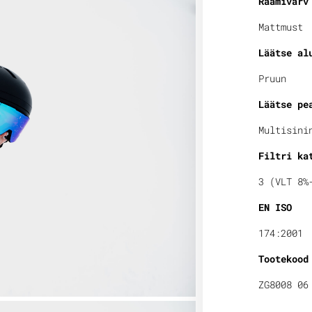
Raamivärv
Mattmust
Läätse al
Pruun
Läätse pe
Multisini
Filtri ka
3 (VLT 8%
EN ISO
174:2001
Tootekood
ZG8008 06