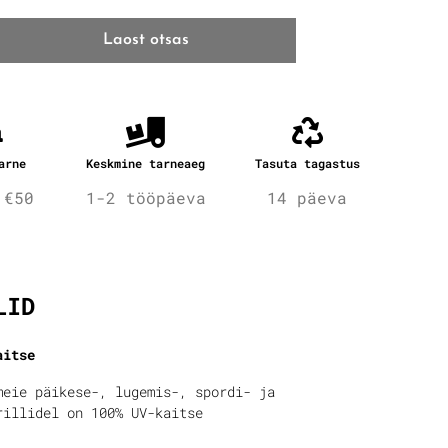
Laost otsas
arne
Keskmine tarneaeg
Tasuta tagastus
 €50
1-2 tööpäeva
14 päeva
fo
LID
aitse
meie päikese-, lugemis-, spordi- ja
rillidel on 100% UV-kaitse