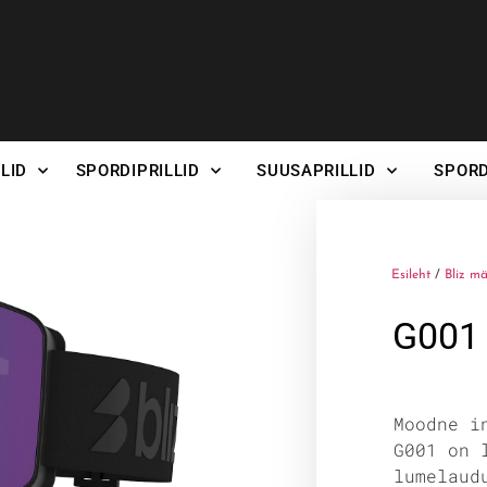
LID
SPORDIPRILLID
SUUSAPRILLID
SPORD
Esileht
/
Bliz mä
G001
Moodne i
G001 on 
lumelaud