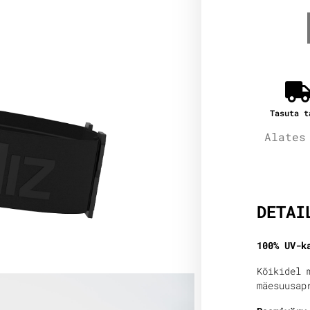
Tasuta t
Alates
Lisain
DETAI
100% UV-k
Kõikidel 
mäesuusap