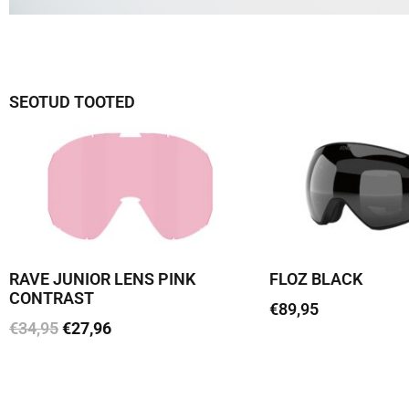
SEOTUD TOOTED
RAVE JUNIOR LENS PINK
FLOZ BLACK
CONTRAST
€
89,95
€
34,95
€
27,96
Loe edasi
Lisa korvi