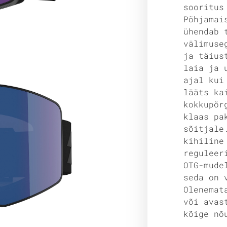
sooritus
Põhjamai
ühendab 
välimuse
ja täius
laia ja 
ajal kui
lääts ka
kokkupõr
klaas pa
sõitjale
kihiline
reguleer
OTG-mude
seda on 
Olenemat
või avas
kõige nõ