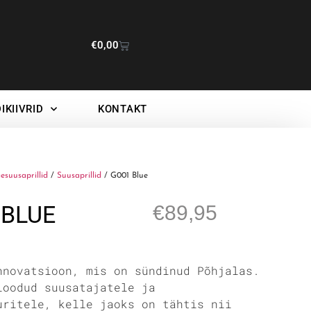
€
0,00
IKIIVRID
KONTAKT
esuusaprillid
/
Suusaprillid
/ G001 Blue
 BLUE
€
89,95
nnovatsioon, mis on sündinud Põhjalas.
loodud suusatajatele ja
uritele, kelle jaoks on tähtis nii