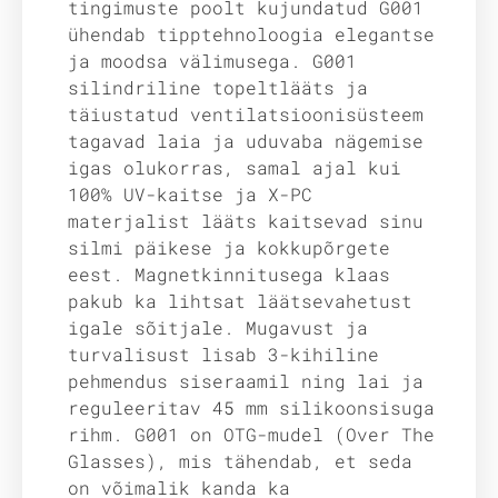
tingimuste poolt kujundatud G001
ühendab tipptehnoloogia elegantse
ja moodsa välimusega. G001
silindriline topeltlääts ja
täiustatud ventilatsioonisüsteem
tagavad laia ja uduvaba nägemise
igas olukorras, samal ajal kui
100% UV-kaitse ja X-PC
materjalist lääts kaitsevad sinu
silmi päikese ja kokkupõrgete
eest. Magnetkinnitusega klaas
pakub ka lihtsat läätsevahetust
igale sõitjale. Mugavust ja
turvalisust lisab 3-kihiline
pehmendus siseraamil ning lai ja
reguleeritav 45 mm silikoonsisuga
rihm. G001 on OTG-mudel (Over The
Glasses), mis tähendab, et seda
on võimalik kanda ka