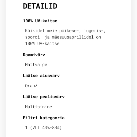
DETAILID
100% UV-kaitse
Kõikidel meie päikese-, lugemis-,
spordi- ja mäesuusaprillidel on
100% UV-kaitse
Raamivärv
Mattvalge
Läätse alusvärv
Oranž
Läätse pealisvärv
Multisinine
Filtri kategooria
1 (VLT 43%-80%)