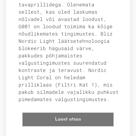
tavaprillidega. Olenemata
sellest, kas oled laskumas
nõlvadel või avastad loodust,
G001 on loodud toimima ka kõige
nõudlikemates tingimustes. Bliz
Nordic Light läätsetehnoloogia
blokeerib hägusaid värve,
pakkudes põhjamaistes
valgustingimustes suurendatud
kontraste ja teravust. Nordic
Light Coral on heledam
prilliklaas (Filtri Kat 1), mis
pakub silmadele vajalikku puhkust
pimedamates valgustingimustes.
Laost otsas