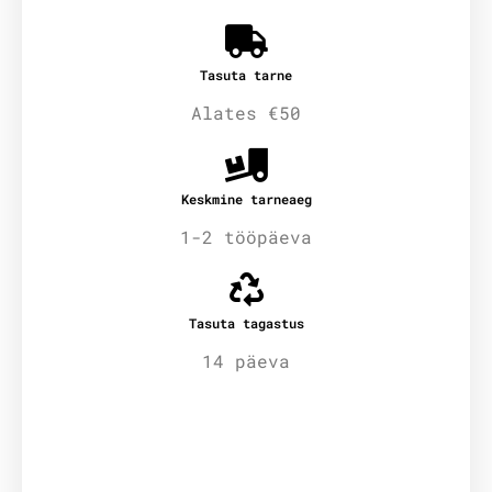
Tasuta tarne
Alates €50
Keskmine tarneaeg
1-2 tööpäeva
Tasuta tagastus
14 päeva
Lisainfo