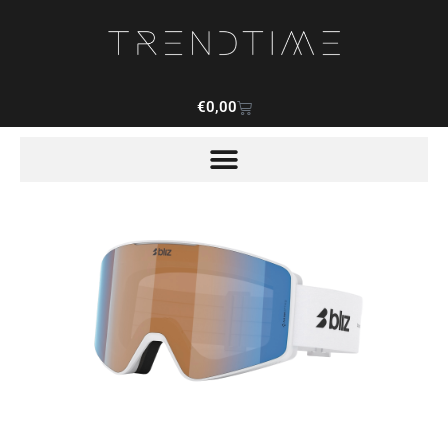
€
0,00