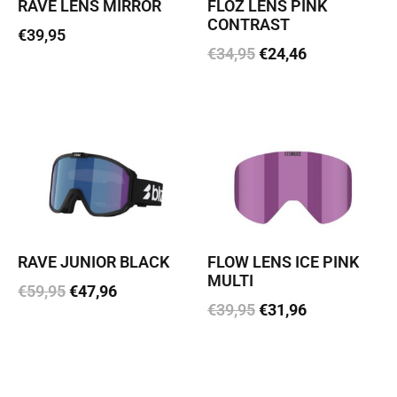
RAVE LENS MIRROR
FLOZ LENS PINK
CONTRAST
€
39,95
€
34,95
€
24,46
Loe edasi
Lisa korvi
RAVE JUNIOR BLACK
FLOW LENS ICE PINK
MULTI
€
59,95
€
47,96
€
39,95
€
31,96
Lisa korvi
Lisa korvi