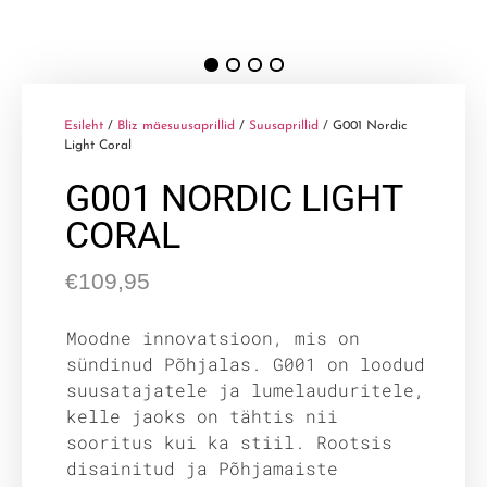
Esileht
/
Bliz mäesuusaprillid
/
Suusaprillid
/ G001 Nordic
Light Coral
G001 NORDIC LIGHT
CORAL
€
109,95
Moodne innovatsioon, mis on
sündinud Põhjalas. G001 on loodud
suusatajatele ja lumelauduritele,
kelle jaoks on tähtis nii
sooritus kui ka stiil. Rootsis
disainitud ja Põhjamaiste