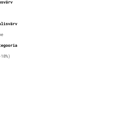
usvärv
alisvärv
ne
tegooria
-18%)