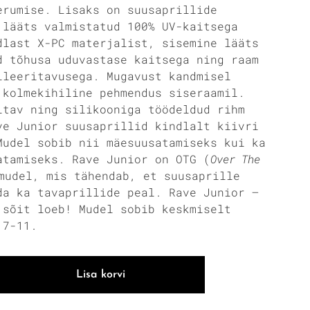
erumise. Lisaks on suusaprillide
 lääts valmistatud 100% UV-kaitsega
dlast X-PC materjalist, sisemine lääts
d tõhusa uduvastase kaitsega ning raam
ileeritavusega. Mugavust kandmisel
 kolmekihiline pehmendus siseraamil.
itav ning silikooniga töödeldud rihm
ve Junior suusaprillid kindlalt kiivri
Mudel sobib nii mäesuusatamiseks kui ka
atamiseks. Rave Junior on OTG (
Over The
mudel, mis tähendab, et suusaprille
da ka tavaprillide peal. Rave Junior —
 sõit loeb! Mudel sobib keskmiselt
 7-11.
Lisa korvi