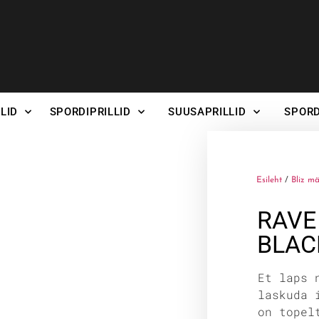
LID
SPORDIPRILLID
SUUSAPRILLID
SPORD
Esileht
/
Bliz mä
RAVE
BLAC
Et laps 
laskuda 
on topel