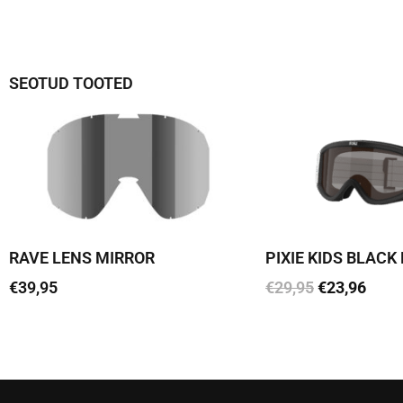
SEOTUD TOOTED
RAVE LENS MIRROR
PIXIE KIDS BLACK
€
39,95
€
29,95
€
23,96
Loe edasi
Lisa korvi