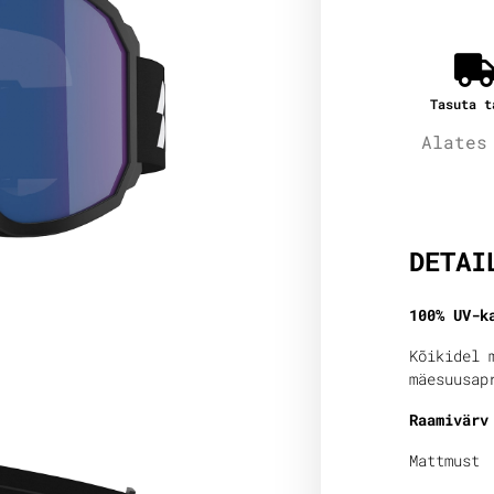
Tasuta t
Alates
Lisain
DETAI
100% UV-k
Kõikidel 
mäesuusap
Raamivärv
Mattmust