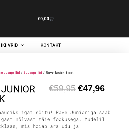
€
0,00
IKIIVRID
KONTAKT
esuusaprillid
/
Suusaprillid
/ Rave Junior Black
 JUNIOR
€
59,95
€
47,96
K
naudiks igat sõitu! Rave Junioriga saab
igast nõlvast täie fookusega. Mudelil
tklaas, mis hoiab ära udu ja