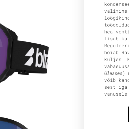
kondense
välimine
löögikin
töödeldu
hea vent
lisab ka
Reguleer
hoiab Ra
küljes. 
vabasuus
Glasses
) 
võib kan
sest iga
vanusele