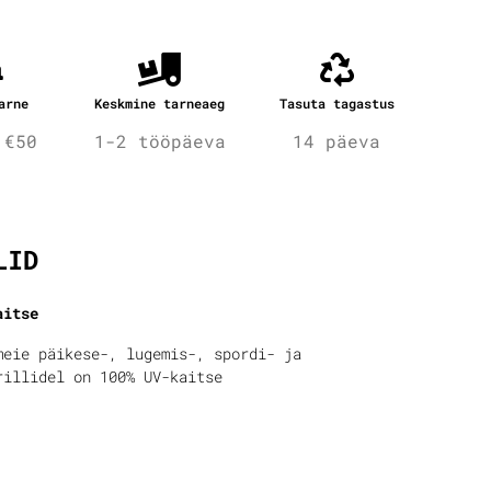
arne
Keskmine tarneaeg
Tasuta tagastus
 €50
1-2 tööpäeva
14 päeva
fo
LID
aitse
meie päikese-, lugemis-, spordi- ja
rillidel on 100% UV-kaitse