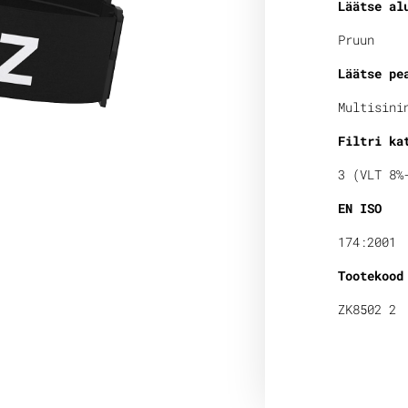
Läätse al
Pruun
Läätse pe
Multisini
Filtri ka
3 (VLT 8%
EN ISO
174:2001
Tootekood
ZK8502 2