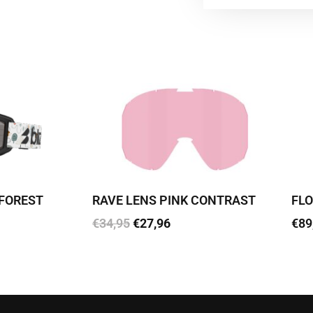
 FOREST
RAVE LENS PINK CONTRAST
FLO
€
34,95
€
27,96
€
89
Lisa korvi
Loe