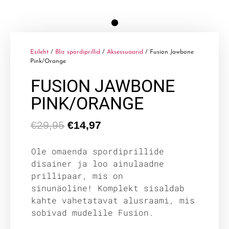
Esileht
/
Bliz spordiprillid
/
Aksessuaarid
/ Fusion Jawbone
Pink/Orange
FUSION JAWBONE
PINK/ORANGE
€
29,95
€
14,97
Ole omaenda spordiprillide
disainer ja loo ainulaadne
prillipaar, mis on
sinunäoline! Komplekt sisaldab
kahte vahetatavat alusraami, mis
sobivad mudelile Fusion.