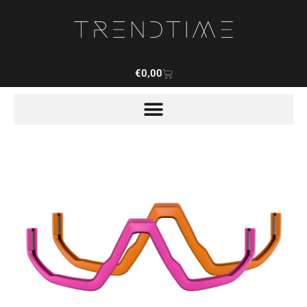
€
0,00