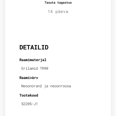
Tasuta tagastus
14 päeva
Lisainfo
DETAILID
Raamimaterjal
Grilamid TR90
Raamivärv
Neoonoranž ja neoonroosa
Tootekood
52205-J1