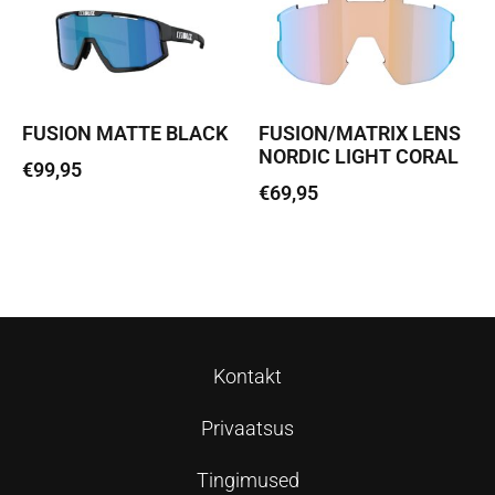
FUSION MATTE BLACK
FUSION/MATRIX LENS
NORDIC LIGHT CORAL
€
99,95
€
69,95
Loe edasi
Lisa korvi
Kontakt
Privaatsus
Tingimused