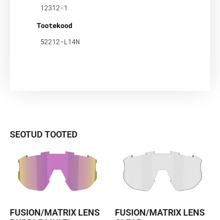
12312-1
Tootekood
52212-L14N
SEOTUD TOOTED
FUSION/MATRIX LENS
FUSION/MATRIX LENS