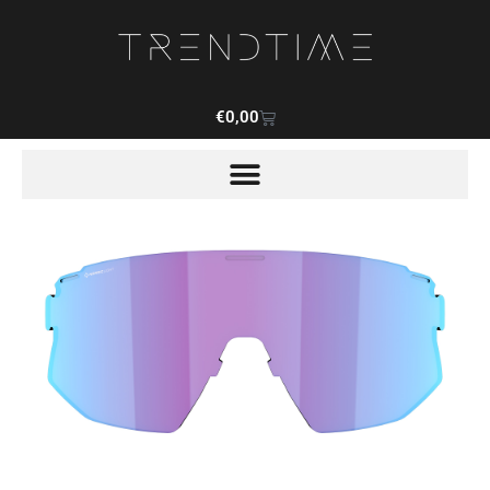
€
0,00