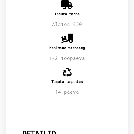
Tasuta tarne
Alates €50
Keskmine tarneaeg
1-2 tööpäeva
Tasuta tagastus
14 päeva
Lisainfo
DETAILID