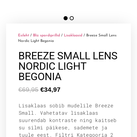
Esileht
/
Bliz spordiprillid
/
Lisaklaasid
/ Breeze Small Lens
Nordic Light Begonia
BREEZE SMALL LENS
NORDIC LIGHT
BEGONIA
€
69,95
€
34,97
Lisaklaas sobib mudelile Breeze
Small. Vahetatav lisaklaas
suurendab kontraste ning kaitseb
su silmi päikese, sademete ja
tuule eest. Filtri Kategooria 2