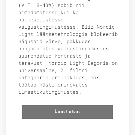
(VLT 18-43%) sobib nii
pimedamatesse kui ka
päikeselistesse
valgustingimustesse. Bliz Nordic
Light läätsetehnoloogia blokeerib
hägusaid värve, pakkudes
põhjamaistes valgustingimustes
suurendatud kontraste ja
teravust. Nordic Light Begonia on
universaalne, 2. filtri
kategooria prilliklaas, mis
töötab hästi erinevates
ilmastikutingimustes.
Laost otsas