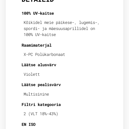
100% UV-kaitse
Kõikidel meie päikese-, lugemis-,
spordi- ja mäesuusaprillidel on
100% UV-kaitse
Raamimaterjal
X-PC Polükarbonaat
Läätse alusvärv
Violett
Läätse pealisvärv
Multisinine
Filtri kategooria
2 (VLT 18%-43%)
EN ISO