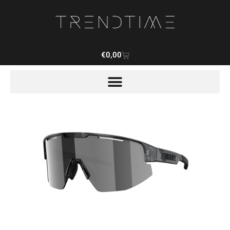
€
0,00