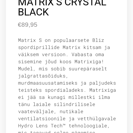
MATRIX S CRYSTAL
BLACK
€
89,95
Matrix S on populaarsete Bliz
spordiprillide Matrix kitsam ja
väiksem versioon. Vabasta oma
sisemine jõud koos Matrixiga!
Mudel, mis sobib suurepäraselt
jalgrattasõiduks,
murdmaasuusatamiseks ja paljudeks
teisteks spordialadeks. Matrixiga
ei jää sa kunagi millestki ilma
tänu laiale silindrilisele
vaateväljale, nutikale
ventilatsioonile ja vetthülgavale
Hydro Lens Tech™ tehnoloogiale,
mis tagavad selge nägemise