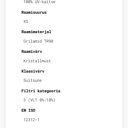
100% UV-kaitse
Raamisuurus
XS
Raamimaterjal
Grilamid TR90
Raamivärv
Kristallmust
Klaasivärv
Suitsune
Filtri kategooria
3 (VLT 8%-18%)
EN ISO
12312-1