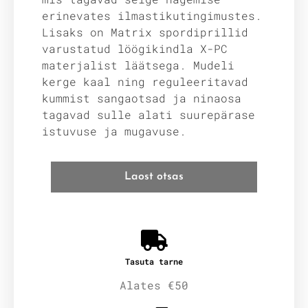
erinevates ilmastikutingimustes.
Lisaks on Matrix spordiprillid
varustatud löögikindla X-PC
materjalist läätsega. Mudeli
kerge kaal ning reguleeritavad
kummist sangaotsad ja ninaosa
tagavad sulle alati suurepärase
istuvuse ja mugavuse.
Laost otsas
Tasuta tarne
Alates €50