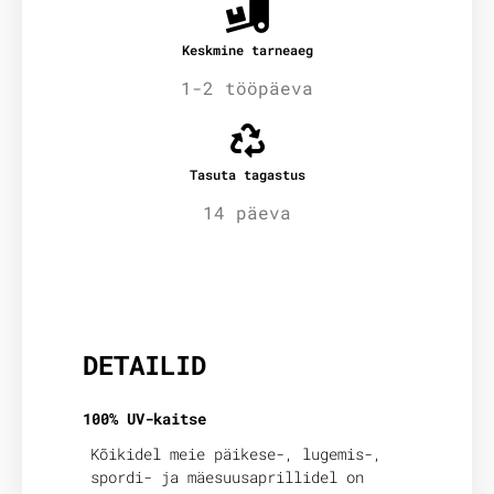
Keskmine tarneaeg
1-2 tööpäeva
Tasuta tagastus
14 päeva
Lisainfo
DETAILID
100% UV-kaitse
Kõikidel meie päikese-, lugemis-,
spordi- ja mäesuusaprillidel on