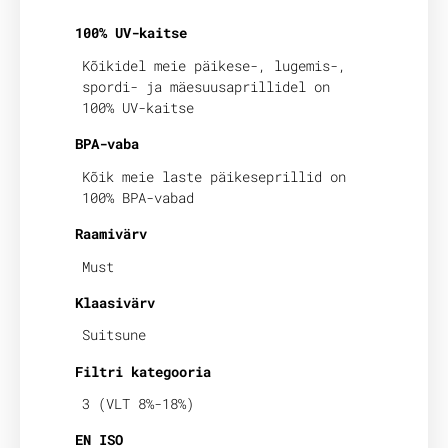
100% UV-kaitse
Kõikidel meie päikese-, lugemis-,
spordi- ja mäesuusaprillidel on
100% UV-kaitse
BPA-vaba
Kõik meie laste päikeseprillid on
100% BPA-vabad
Raamivärv
Must
Klaasivärv
Suitsune
Filtri kategooria
3 (VLT 8%-18%)
EN ISO