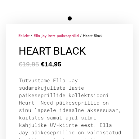
Esileht
/
Ella Jay laste päikeseprillid
/ Heart Black
HEART BLACK
€
19,95
€
14,95
Tutvustame Ella Jay
südamekujuliste laste
päikeseprillide kollektsiooni
Heart! Need päikeseprillid on
sinu lapsele ideaalne aksessuaar,
kaitstes samal ajal silmi
kahjulike UV-kiirte eest. Ella
Jay päikeseprillid on valmistatud