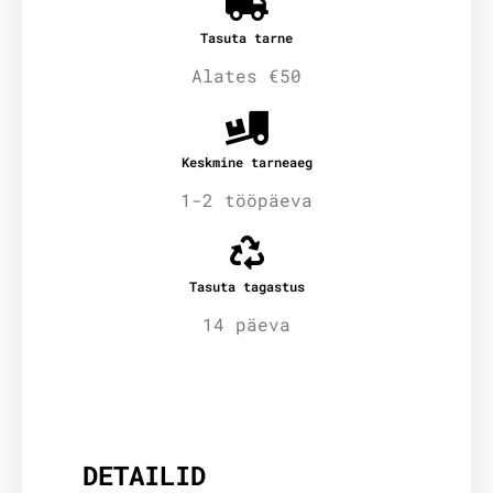
Tasuta tarne
Alates €50
Keskmine tarneaeg
1-2 tööpäeva
Tasuta tagastus
14 päeva
Lisainfo
DETAILID