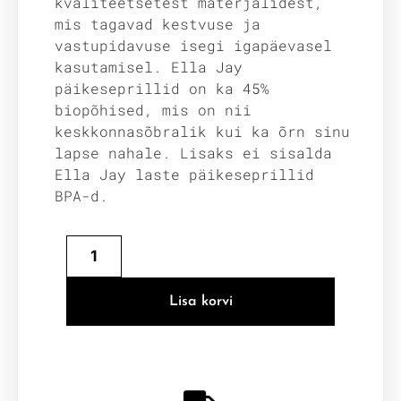
kvaliteetsetest materjalidest,
mis tagavad kestvuse ja
vastupidavuse isegi igapäevasel
kasutamisel. Ella Jay
päikeseprillid on ka 45%
biopõhised, mis on nii
keskkonnasõbralik kui ka õrn sinu
lapse nahale. Lisaks ei sisalda
Ella Jay laste päikeseprillid
BPA-d.
Lisa korvi