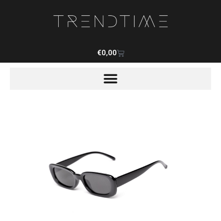
€
0,00