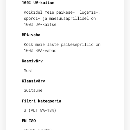
100% UV-kaitse
Kõikidel meie päikese-, lugemis-,
spordi- ja mäesuusaprillidel on
100% UV-kaitse
BPA-vaba
Kõik meie laste päikeseprillid on
100% BPA-vabad
Raamivärv
Must
Klaasivärv
Suitsune
Filtri kategooria
3 (VLT 8%-18%)
EN ISO