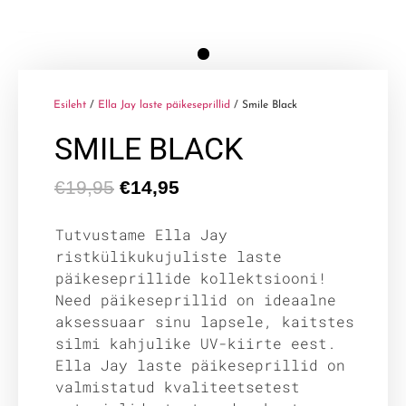
Esileht
/
Ella Jay laste päikeseprillid
/ Smile Black
SMILE BLACK
€
19,95
€
14,95
Tutvustame Ella Jay
ristkülikukujuliste laste
päikeseprillide kollektsiooni!
Need päikeseprillid on ideaalne
aksessuaar sinu lapsele, kaitstes
silmi kahjulike UV-kiirte eest.
Ella Jay laste päikeseprillid on
valmistatud kvaliteetsetest