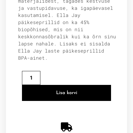
materjalidest, tagades kestvuse
ja vastupidavuse, ka igapäevasel
kasutamisel. Ella Jay
päikeseprillid on ka 45%
biopõhised, mis on nii
keskkonnasõbralik kui ka õrn sinu
lapse nahale. Lisaks ei sisalda
Ella Jay laste päikeseprillid
BPA-ainet.
Lisa korvi