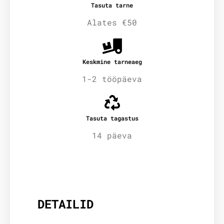
Tasuta tarne
Alates €50
Keskmine tarneaeg
1-2 tööpäeva
Tasuta tagastus
14 päeva
Lisainfo
DETAILID