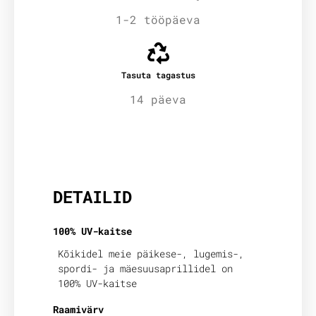
1-2 tööpäeva
Tasuta tagastus
14 päeva
Lisainfo
DETAILID
100% UV-kaitse
Kõikidel meie päikese-, lugemis-,
spordi- ja mäesuusaprillidel on
100% UV-kaitse
Raamivärv