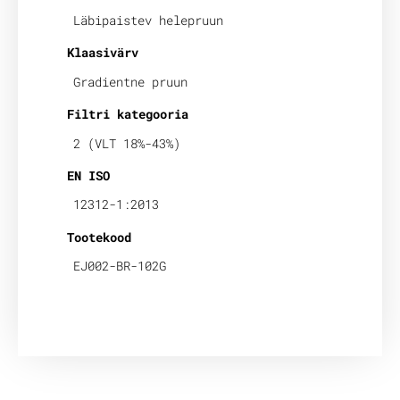
Läbipaistev helepruun
Klaasivärv
Gradientne pruun
Filtri kategooria
2 (VLT 18%-43%)
EN ISO
12312-1:2013
Tootekood
EJ002-BR-102G