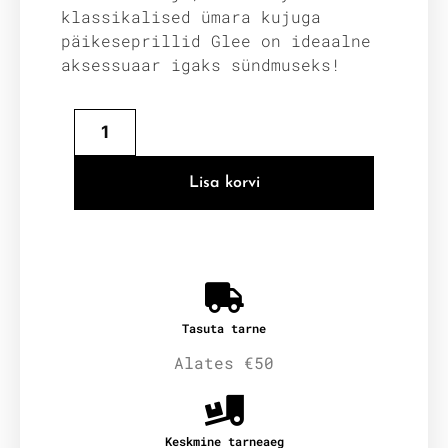
klassikalised ümara kujuga
päikeseprillid Glee on ideaalne
aksessuaar igaks sündmuseks!
Lisa korvi
Tasuta tarne
Alates €50
Keskmine tarneaeg