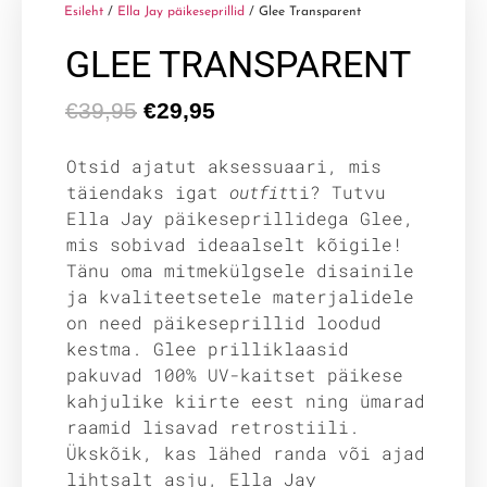
Esileht
/
Ella Jay päikeseprillid
/ Glee Transparent
GLEE TRANSPARENT
€
39,95
€
29,95
Otsid ajatut aksessuaari, mis
täiendaks igat
outfit
ti? Tutvu
Ella Jay päikeseprillidega Glee,
mis sobivad ideaalselt kõigile!
Tänu oma mitmekülgsele disainile
ja kvaliteetsetele materjalidele
on need päikeseprillid loodud
kestma. Glee prilliklaasid
pakuvad 100% UV-kaitset päikese
kahjulike kiirte eest ning ümarad
raamid lisavad retrostiili.
Ükskõik, kas lähed randa või ajad
lihtsalt asju, Ella Jay