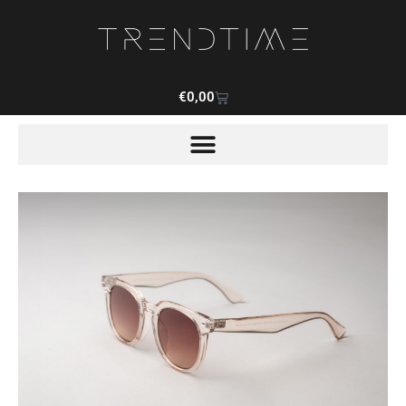
€
0,00