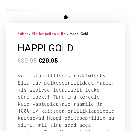
Esileht
/
Ella Jay päikeseprillid
/ Happi Gold
HAPPI GOLD
€
39,95
€
29,95
Valmistu stiilseks rokkimiseks
Ella Jay päikeseprillidega Happi,
mis sobivad ideaalselt igaks
sündmuseks! Tänu oma kergele,
kuid vastupidavale raamile ja
100% UV-kaitsega prilliklaasidele
kaitsevad Happi päikeseprillid su
silmi, mil sina saad aega