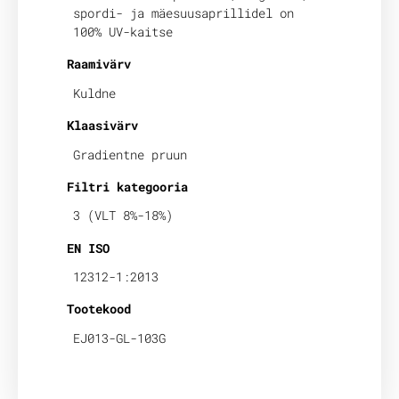
spordi- ja mäesuusaprillidel on
100% UV-kaitse
Raamivärv
Kuldne
Klaasivärv
Gradientne pruun
Filtri kategooria
3 (VLT 8%-18%)
EN ISO
12312-1:2013
Tootekood
EJ013-GL-103G