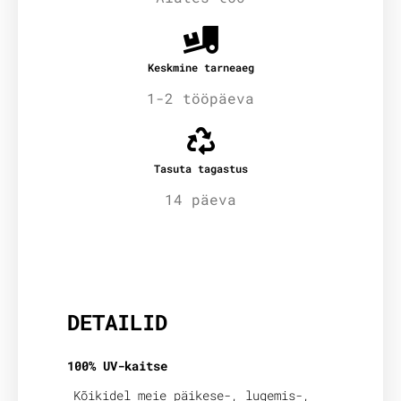
Keskmine tarneaeg
1-2 tööpäeva
Tasuta tagastus
14 päeva
Lisainfo
DETAILID
100% UV-kaitse
Kõikidel meie päikese-, lugemis-,