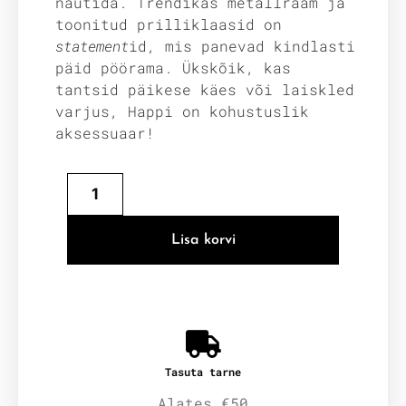
nautida. Trendikas metallraam ja
toonitud prilliklaasid on
statement
id, mis panevad kindlasti
päid pöörama. Ükskõik, kas
tantsid päikese käes või laiskled
varjus, Happi on kohustuslik
aksessuaar!
Lisa korvi
Tasuta tarne
Alates €50