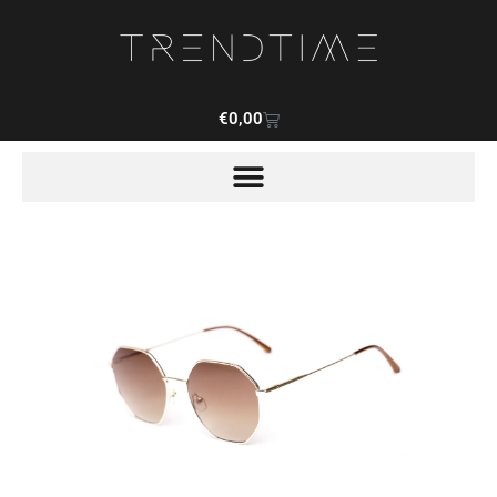
€
0,00