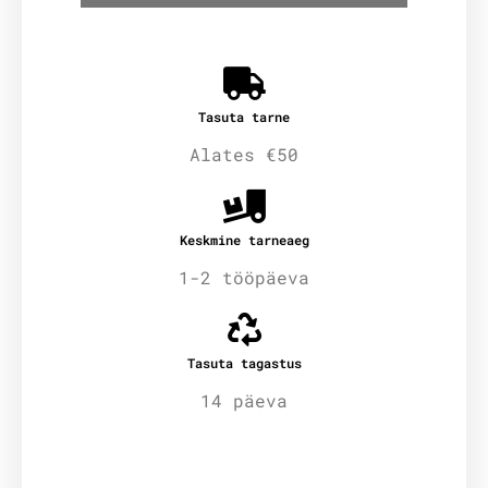
Tasuta tarne
Alates €50
Keskmine tarneaeg
1-2 tööpäeva
Tasuta tagastus
14 päeva
Lisainfo