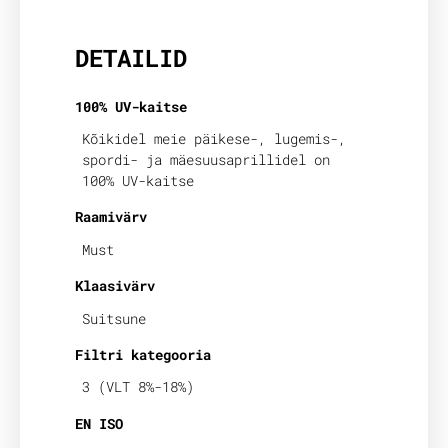
DETAILID
100% UV-kaitse
Kõikidel meie päikese-, lugemis-,
spordi- ja mäesuusaprillidel on
100% UV-kaitse
Raamivärv
Must
Klaasivärv
Suitsune
Filtri kategooria
3 (VLT 8%-18%)
EN ISO