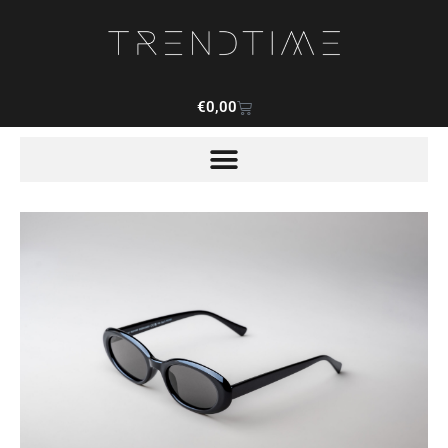
€
0,00