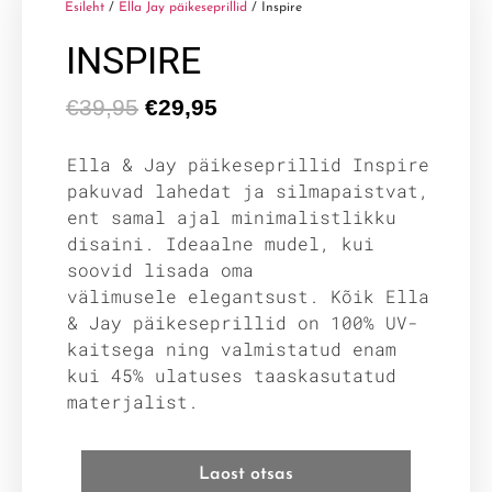
Esileht
/
Ella Jay päikeseprillid
/ Inspire
INSPIRE
€
39,95
€
29,95
Ella & Jay päikeseprillid Inspire
pakuvad lahedat ja silmapaistvat,
ent samal ajal minimalistlikku
disaini. Ideaalne mudel, kui
soovid lisada oma
välimusele elegantsust. Kõik Ella
& Jay päikeseprillid on 100% UV-
kaitsega ning valmistatud enam
kui 45% ulatuses taaskasutatud
materjalist.
Laost otsas