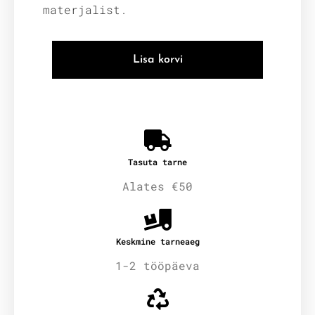
materjalist.
Lisa korvi
Tasuta tarne
Alates €50
Keskmine tarneaeg
1-2 tööpäeva