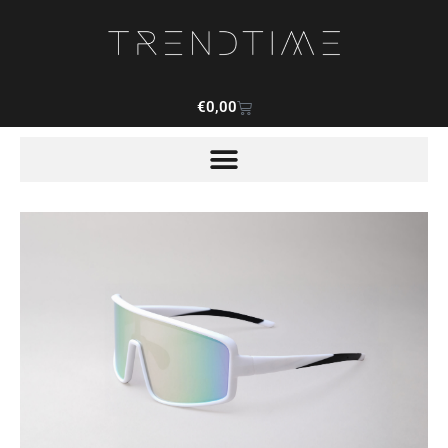
€
0,00