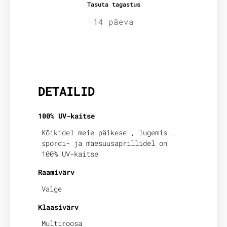
Tasuta tagastus
14 päeva
Lisainfo
DETAILID
100% UV-kaitse
Kõikidel meie päikese-, lugemis-,
spordi- ja mäesuusaprillidel on
100% UV-kaitse
Raamivärv
Valge
Klaasivärv
Multiroosa