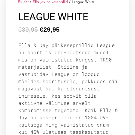
Esileht
/
Ella Jay päikeseprillid
/ League White
LEAGUE WHITE
€
39,95
€
29,95
Ella & Jay päikeseprillid League
on sportlik ühe-läätsega mudel,
mis on valmistatud kergest TR90-
materjalist. Stiilne ja
vastupidav League on loodud
mõeldes sooritusele, pakkudes nii
mugavust kui ka elegantsust
inimesele, kes soovib olla
aktiivne välimuse arvelt
kompromisse tegemata. Kõik Ella &
Jay päikeseprillid on 100% UV-
kaitsega ning valmistatud enam
kui 45% ulatuses taaskasutatud