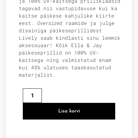
ja 100% UV-kaitsega prilliklaasid
tagavad nii vastupidavuse kui ka
kaitse päikese kahjulike kiirte
eest.
Oversized
raamide ja julge
disainiga päikeseprillidest
Lively saab kindlasti sinu lemmik
aksessuaar! Kõik Ella & Jay
päikeseprillid on 100% UV-
kaitsega ning valmistatud enam
kui 45% ulatuses taaskasutatud
materjalist.
Lisa korvi