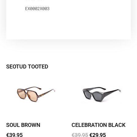
EX0002X003
SEOTUD TOOTED
SOUL BROWN
CELEBRATION BLACK
€
39,95
€
39,95
€
29,95