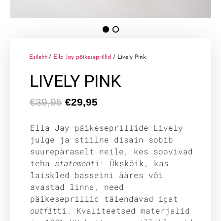
Esileht
/
Ella Jay päikeseprillid
/ Lively Pink
LIVELY PINK
€
39,95
€
29,95
Ella Jay päikeseprillide Lively
julge ja stiilne disain sobib
suurepäraselt neile, kes soovivad
teha
statement
i! Ükskõik, kas
laiskled basseini ääres või
avastad linna, need
päikeseprillid täiendavad igat
outfit
ti. Kvaliteetsed materjalid