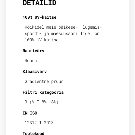
DETAILID
100% UV-kaitse
Kõikidel meie päikese-, lugemis-,
spordi- ja mäesuusaprillidel on
100% UV-kaitse
Raamivärv
Roosa
Klaasivärv
Gradientne pruun
Filtri kategooria
3 (VLT 8%-18%)
EN ISO
12312-1:2013
Tootekood