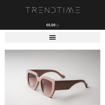
€
0,00