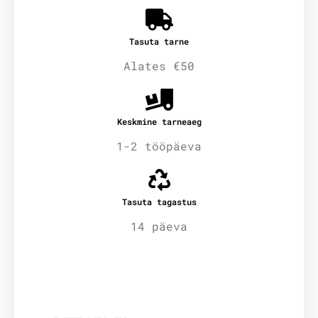
Tasuta tarne
Alates €50
Keskmine tarneaeg
1-2 tööpäeva
Tasuta tagastus
14 päeva
Lisainfo