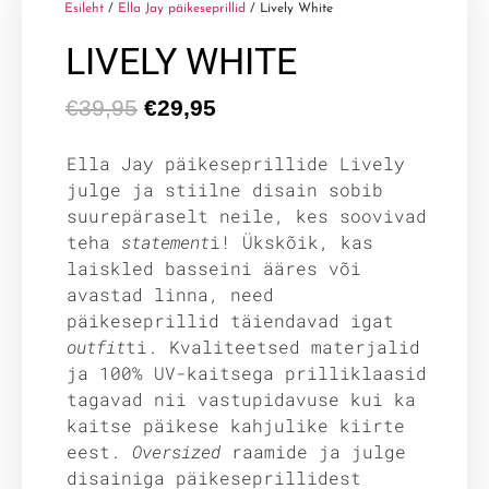
Esileht
/
Ella Jay päikeseprillid
/ Lively White
LIVELY WHITE
€
39,95
€
29,95
Ella Jay päikeseprillide Lively
julge ja stiilne disain sobib
suurepäraselt neile, kes soovivad
teha
statement
i! Ükskõik, kas
laiskled basseini ääres või
avastad linna, need
päikeseprillid täiendavad igat
outfit
ti. Kvaliteetsed materjalid
ja 100% UV-kaitsega prilliklaasid
tagavad nii vastupidavuse kui ka
kaitse päikese kahjulike kiirte
eest.
Oversized
raamide ja julge
disainiga päikeseprillidest