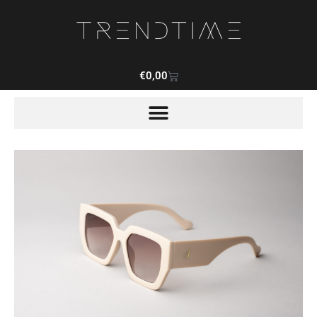
€
0,00