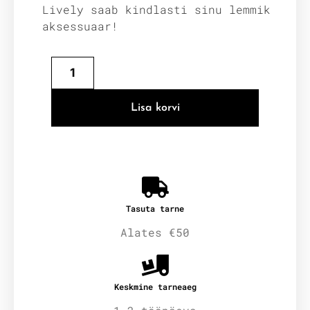
Lively saab kindlasti sinu lemmik
aksessuaar!
Lisa korvi
Tasuta tarne
Alates €50
Keskmine tarneaeg