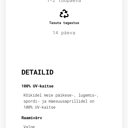
1-2 tööpäeva
Tasuta tagastus
14 päeva
Lisainfo
DETAILID
100% UV-kaitse
Kõikidel meie päikese-, lugemis-,
spordi- ja mäesuusaprillidel on
100% UV-kaitse
Raamivärv
Valge