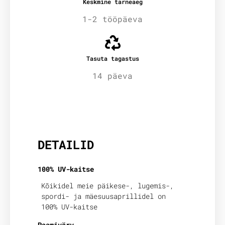
Keskmine tarneaeg
1-2 tööpäeva
Tasuta tagastus
14 päeva
Lisainfo
DETAILID
100% UV-kaitse
Kõikidel meie päikese-, lugemis-,
spordi- ja mäesuusaprillidel on
100% UV-kaitse
Raamivärv