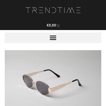
€
0,00