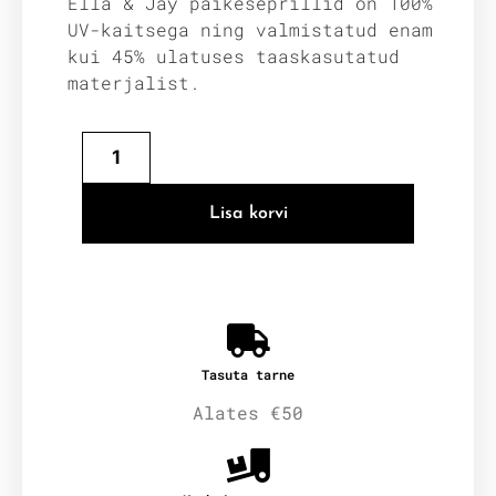
Ella & Jay päikeseprillid on 100%
UV-kaitsega ning valmistatud enam
kui 45% ulatuses taaskasutatud
materjalist.
Lisa korvi
Tasuta tarne
Alates €50