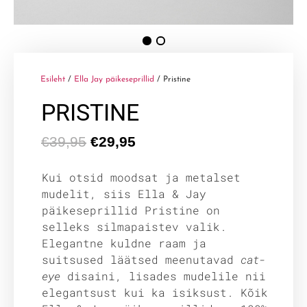
Esileht
/
Ella Jay päikeseprillid
/ Pristine
PRISTINE
€
39,95
€
29,95
Kui otsid moodsat ja metalset
mudelit, siis Ella & Jay
päikeseprillid Pristine on
selleks silmapaistev valik.
Elegantne kuldne raam ja
suitsused läätsed meenutavad
cat-
eye
disaini, lisades mudelile nii
elegantsust kui ka isiksust. Kõik