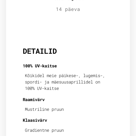
14 päeva
Lisainfo
DETAILID
100% UV-kaitse
Kõikidel meie päikese-, lugemis-,
spordi- ja mäesuusaprillidel on
100% UV-kaitse
Raamivärv
Mustriline pruun
Klaasivärv
Gradientne pruun