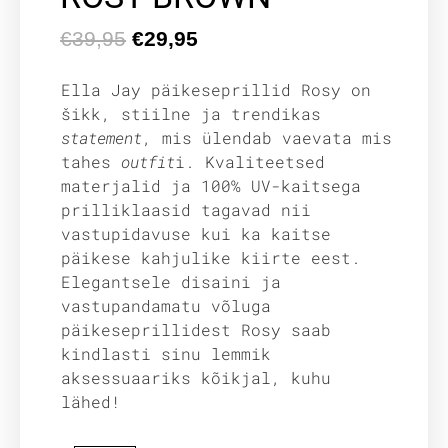
€
39,95
€
29,95
Ella Jay päikeseprillid Rosy on
šikk, stiilne ja trendikas
statement
, mis ülendab vaevata mis
tahes
outfit
i. Kvaliteetsed
materjalid ja 100% UV-kaitsega
prilliklaasid tagavad nii
vastupidavuse kui ka kaitse
päikese kahjulike kiirte eest.
Elegantsele disaini ja
vastupandamatu võluga
päikeseprillidest Rosy saab
kindlasti sinu lemmik
aksessuaariks kõikjal, kuhu
lähed!