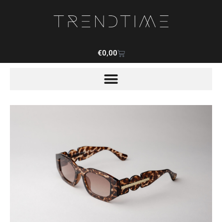
€
0,00