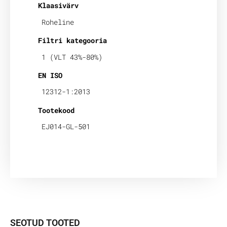
Klaasivärv
Roheline
Filtri kategooria
1 (VLT 43%-80%)
EN ISO
12312-1:2013
Tootekood
EJ014-GL-501
SEOTUD TOOTED