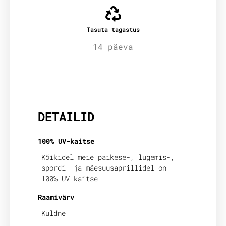
Tasuta tagastus
14 päeva
Lisainfo
DETAILID
100% UV-kaitse
Kõikidel meie päikese-, lugemis-,
spordi- ja mäesuusaprillidel on
100% UV-kaitse
Raamivärv
Kuldne