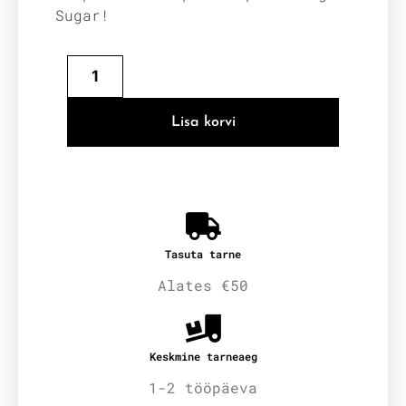
Sugar!
Lisa korvi
Tasuta tarne
Alates €50
Keskmine tarneaeg
1-2 tööpäeva