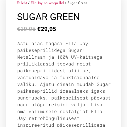
Esileht
/
Ella Jay päikeseprillid
/ Sugar Green
SUGAR GREEN
€
39,95
€
29,95
Astu ajas tagasi Ella Jay
päikeseprillidega Sugar!
Metallraam ja 100% UV-kaitsega
prilliklaasid teevad neist
päikeseprillidest stiilse,
vastupidava ja funktsionaalse
valiku. Ajatu disain muudab Sugar
päikeseprillid ideaalseks igaks
sündmuseks, päikeselisest päevast
nädalalõpu reisini välja. Lisa
oma välimusele nostalgiat Ella
Jay retrohõngulisusest
inspireeritud päikeseprillidega