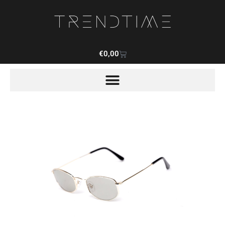
€
0,00