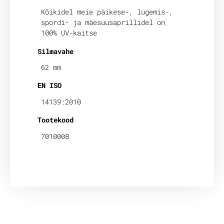
Kõikidel meie päikese-, lugemis-,
spordi- ja mäesuusaprillidel on
100% UV-kaitse
Silmavahe
62 mm
EN ISO
14139:2010
Tootekood
7010008