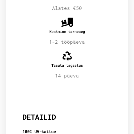
Alates €50
Keskmine tarneaeg
1-2 tööpäeva
Tasuta tagastus
14 päeva
Lisainfo
DETAILID
100% UV-kaitse