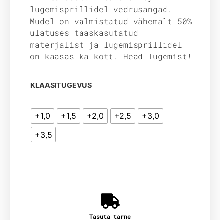
lugemisprillidel vedrusangad.
Mudel on valmistatud vähemalt 50%
ulatuses taaskasutatud
materjalist ja lugemisprillidel
on kaasas ka kott. Head lugemist!
KLAASITUGEVUS
+1,0
+1,5
+2,0
+2,5
+3,0
+3,5
Tasuta tarne