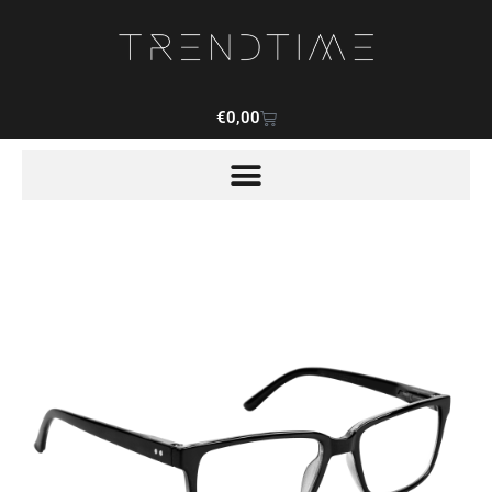
€
0,00