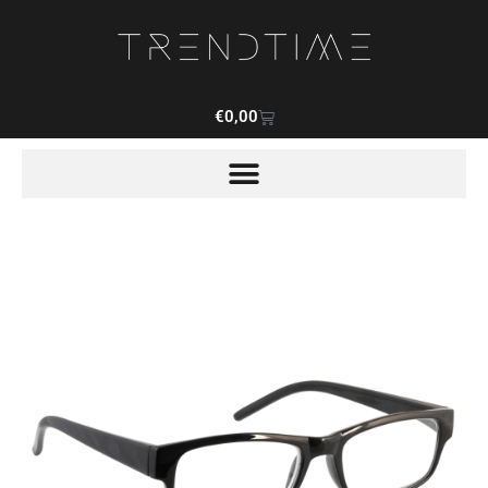
€
0,00