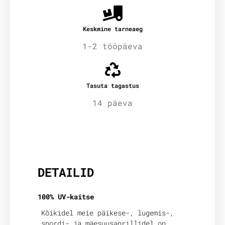
Keskmine tarneaeg
1-2 tööpäeva
Tasuta tagastus
14 päeva
Lisainfo
DETAILID
100% UV-kaitse
Kõikidel meie päikese-, lugemis-,
spordi- ja mäesuusaprillidel on