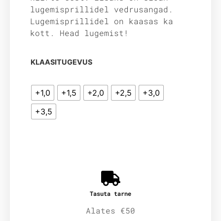
lugemisprillidel vedrusangad.
Lugemisprillidel on kaasas ka
kott. Head lugemist!
KLAASITUGEVUS
+1,0
+1,5
+2,0
+2,5
+3,0
+3,5
Tasuta tarne
Alates €50