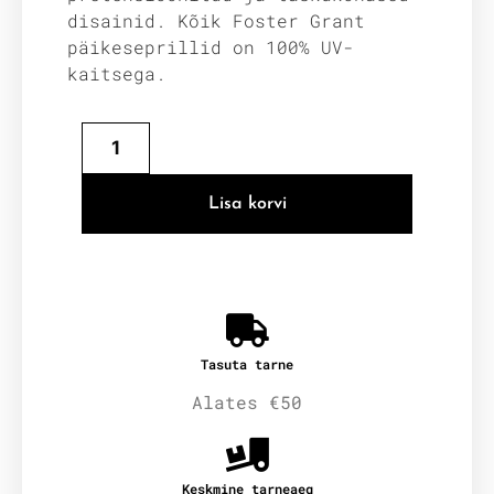
disainid. Kõik Foster Grant
päikeseprillid on 100% UV-
kaitsega.
Lisa korvi
Tasuta tarne
Alates €50
Keskmine tarneaeg