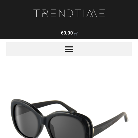
€
0,00