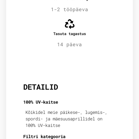
1-2 tööpäeva
Tasuta tagastus
14 päeva
Lisainfo
DETAILID
100% UV-kaitse
Kõikidel meie päikese-, lugemis-,
spordi- ja mäesuusaprillidel on
100% UV-kaitse
Filtri kategooria